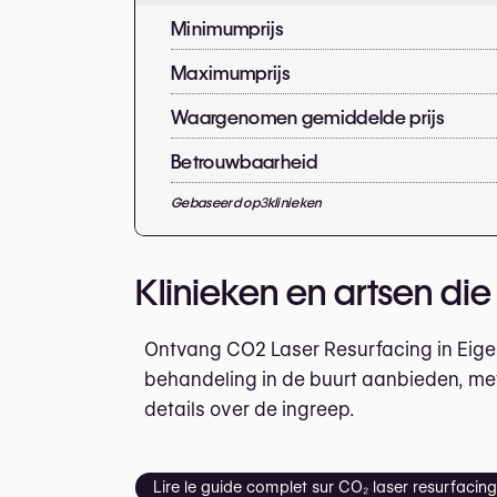
Minimumprijs
Maximumprijs
Waargenomen gemiddelde prijs
Betrouwbaarheid
Gebaseerd op
3
klinieken
Klinieken en artsen di
Ontvang CO2 Laser Resurfacing in Eigen
behandeling in de buurt aanbieden, met
details over de ingreep.
Lire le guide complet sur CO₂ laser resurfacin