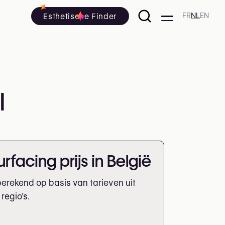
Esthetische Finder
FR
NL
EN
l
rfacing prijs in België
erekend op basis van tarieven uit
regio’s.