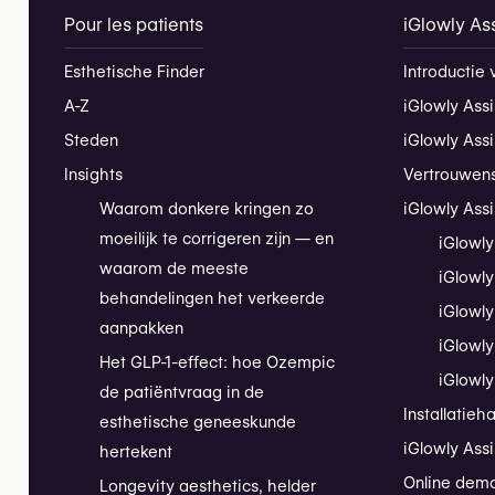
Pour les patients
iGlowly Ass
Esthetische Finder
Introductie 
A-Z
iGlowly Assi
Steden
iGlowly Ass
Insights
Vertrouwen
Waarom donkere kringen zo
iGlowly Assi
moeilijk te corrigeren zijn — en
iGlowly
waarom de meeste
iGlowly
behandelingen het verkeerde
iGlowly
aanpakken
iGlowly
Het GLP-1-effect: hoe Ozempic
iGlowly
de patiëntvraag in de
Installatieh
esthetische geneeskunde
iGlowly Assi
hertekent
Online dem
Longevity aesthetics, helder