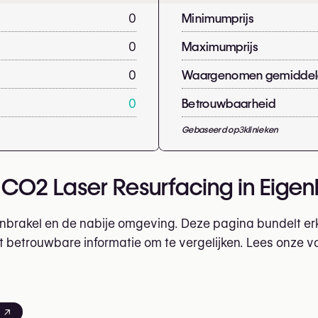
0
Minimumprijs
0
Maximumprijs
0
Waargenomen gemiddeld
0
Betrouwbaarheid
Gebaseerd op
3
klinieken
e CO2 Laser Resurfacing in Eig
brakel en de nabije omgeving. Deze pagina bundelt erk
 betrouwbare informatie om te vergelijken. Lees onze vo
g ↗