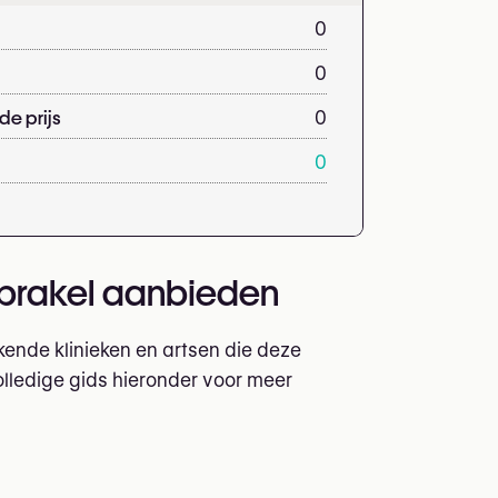
0
0
e prijs
0
0
enbrakel aanbieden
ende klinieken en artsen die deze
lledige gids hieronder voor meer