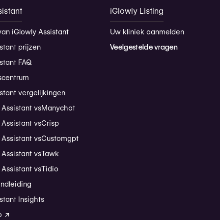
istant
iGlowly Listing
van iGlowly Assistant
Uw kliniek aanmelden
stant prijzen
Veelgestelde vragen
istant FAQ
scentrum
stant vergelijkingen
 Assistant vs
Manychat
 Assistant vs
Crisp
 Assistant vs
Customgpt
 Assistant vs
Tawk
 Assistant vs
Tidio
andleiding
stant Insights
o ↗