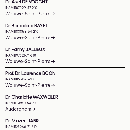
Dr. Axel DE VOOGHT
INAMI
187929-57-210
Woluwe-Saint-Pierre
→
Dr. Bénédicte BAYET
INAMI
183858-54-210
Woluwe-Saint-Pierre
→
Dr. Fanny BALLIEUX
INAMI
197321-74-210
Woluwe-Saint-Pierre
→
Prof. Dr. Laurence BOON
INAMI
185141-32-210
Woluwe-Saint-Pierre
→
Dr. Charlotte WAXWEILER
INAMI
177650-54-210
Auderghem
→
Dr. Mazen JABRI
INAMI
128066-71-210