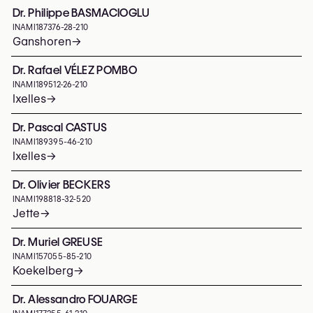
Dr. Philippe BASMACIOGLU
INAMI
187376-28-210
Ganshoren
→
Dr. Rafael VÉLEZ POMBO
INAMI
189512-26-210
Ixelles
→
Dr. Pascal CASTUS
INAMI
189395-46-210
Ixelles
→
Dr. Olivier BECKERS
INAMI
198818-32-520
Jette
→
Dr. Muriel GREUSE
INAMI
157055-85-210
Koekelberg
→
Dr. Alessandro FOUARGE