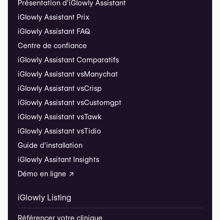
Présentation d’iGlowly Assistant
iGlowly Assistant Prix
iGlowly Assistant FAQ
Centre de confiance
iGlowly Assistant Comparatifs
iGlowly Assistant vs
Manychat
iGlowly Assistant vs
Crisp
iGlowly Assistant vs
Customgpt
iGlowly Assistant vs
Tawk
iGlowly Assistant vs
Tidio
Guide d’installation
iGlowly Assitant Insights
Démo en ligne ↗
iGlowly Listing
Référencer votre clinique