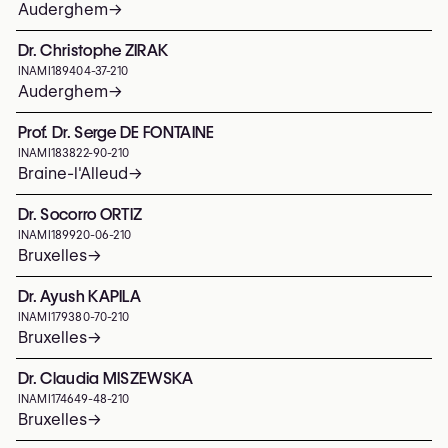
Auderghem
→
Dr. Christophe ZIRAK
INAMI
189404-37-210
Auderghem
→
Prof. Dr. Serge DE FONTAINE
INAMI
183822-90-210
Braine-l'Alleud
→
Dr. Socorro ORTIZ
INAMI
189920-06-210
Bruxelles
→
Dr. Ayush KAPILA
INAMI
179380-70-210
Bruxelles
→
Dr. Claudia MISZEWSKA
INAMI
174649-48-210
Bruxelles
→