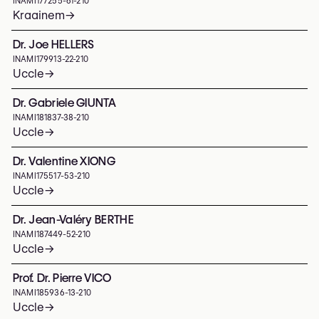
INAMI
177255-61-210
Kraainem
→
Dr. Joe HELLERS
INAMI
179913-22-210
Uccle
→
Dr. Gabriele GIUNTA
INAMI
181837-38-210
Uccle
→
Dr. Valentine XIONG
INAMI
175517-53-210
Uccle
→
Dr. Jean-Valéry BERTHE
INAMI
187449-52-210
Uccle
→
Prof. Dr. Pierre VICO
INAMI
185936-13-210
Uccle
→