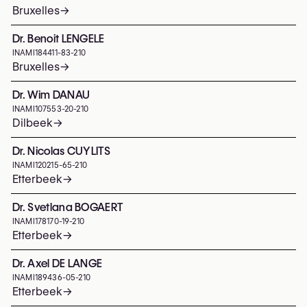
Bruxelles
→
Dr. Benoit LENGELE
INAMI
184411-83-210
Bruxelles
→
Dr. Wim DANAU
INAMI
107553-20-210
Dilbeek
→
Dr. Nicolas CUYLITS
INAMI
120215-65-210
Etterbeek
→
Dr. Svetlana BOGAERT
INAMI
178170-19-210
Etterbeek
→
Dr. Axel DE LANGE
INAMI
189436-05-210
Etterbeek
→