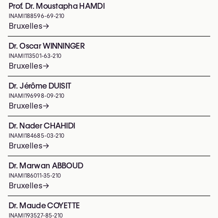
Prof. Dr. Moustapha HAMDI
INAMI
188596-69-210
Bruxelles
→
Dr. Oscar WINNINGER
INAMI
113501-63-210
Bruxelles
→
Dr. Jérôme DUISIT
INAMI
196998-09-210
Bruxelles
→
Dr. Nader CHAHIDI
INAMI
184685-03-210
Bruxelles
→
Dr. Marwan ABBOUD
INAMI
186011-35-210
Bruxelles
→
Dr. Maude COYETTE
INAMI
193527-85-210