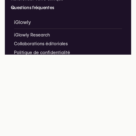
Questions fréquentes
iGlowly
iGlowly Research
Collaborations éditoriales
Politique de confidentialité
Mentions légales
hello@iglowly.com
Nous respectons votre vie privée –
iGlowly ne collecte pas de cookies ni de données de suivi.
copyright @2026 iGlowly.com