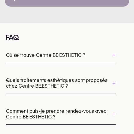
FAQ
+
Où se trouve Centre BE.ESTHETIC ?
Quels traitements esthétiques sont proposés
+
chez Centre BE.ESTHETIC ?
Épilation laser
Peelings chimiques
Microneedling
Comment puis-je prendre rendez-vous avec
+
Centre BE.ESTHETIC ?
Les rendez-vous peuvent être pris par