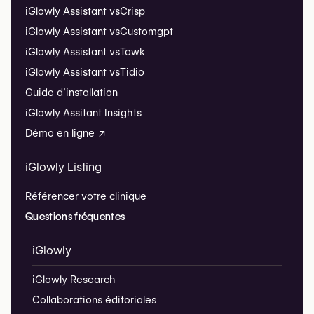
iGlowly Assistant vs
Crisp
iGlowly Assistant vs
Customgpt
iGlowly Assistant vs
Tawk
iGlowly Assistant vs
Tidio
Guide d’installation
iGlowly Assitant Insights
Démo en ligne ↗
iGlowly Listing
Référencer votre clinique
Questions fréquentes
iGlowly
iGlowly Research
Collaborations éditoriales