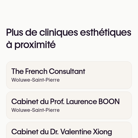
téléphone au
+32 2 782 27 20
Vous pouvez également consulter leur site web
Plus de cliniques esthétiques
pour plus d’informations
https://www.centre-be-esthetic.com/
à proximité
The French Consultant
Woluwe-Saint-Pierre
Cabinet du Prof. Laurence BOON
Woluwe-Saint-Pierre
Cabinet du Dr. Valentine Xiong