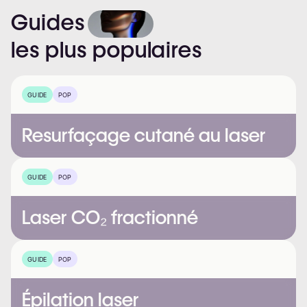
Guides
les
plus
populaires
GUIDE
POP
Resurfaçage cutané au laser
GUIDE
POP
Laser CO₂ fractionné
GUIDE
POP
Épilation laser