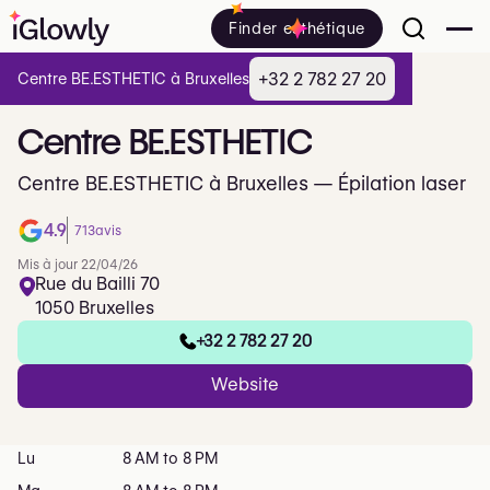
Finder esthétique
+32 2 782 27 20
Centre BE.ESTHETIC à Bruxelles
Centre
BE.ESTHETIC
Centre BE.ESTHETIC à Bruxelles — Épilation laser
4.9
713
avis
Mis à jour 22/04/26
Rue du Bailli 70
1050 Bruxelles
+32 2 782 27 20
Website
Lu
8 AM to 8 PM