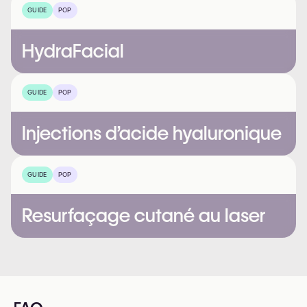
GUIDE
POP
HydraFacial
GUIDE
POP
Injections d’acide hyaluronique
GUIDE
POP
Resurfaçage cutané au laser