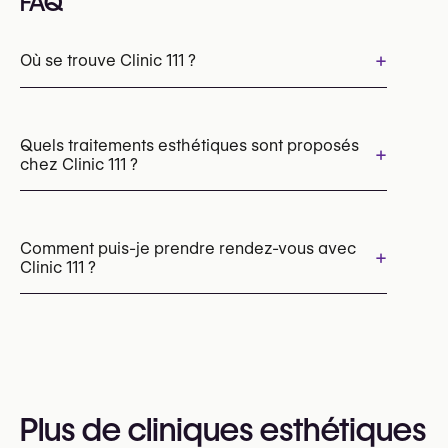
FAQ
+
Où se trouve Clinic 111 ?
Quels traitements esthétiques sont proposés
+
chez Clinic 111 ?
Épilation laser
Radiofréquence (RF)
Traitement de la rosacée et des rougeurs
Comment puis-je prendre rendez-vous avec
+
Clinic 111 ?
Laser vasculaire (ExcelV, Lumecca)
Les rendez-vous peuvent être pris par
téléphone au
+32 2 280 45 41
Vous pouvez également consulter leur site web
Plus de cliniques esthétiques
pour plus d’informations