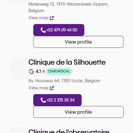
Molenweg 12, 1970 Wezembeek-Oppem,
Belgium
View map
+32 479 09 44 00
View profile
Clinique de la Silhouette
4.1
★
CHIRURGICAL
Note de 4.1 sur 5 sur Google
Av. Houzeau 64, 1180 Uccle, Belgium
View map
+32 2 375 35 34
View profile
Clinique de l'observatoire