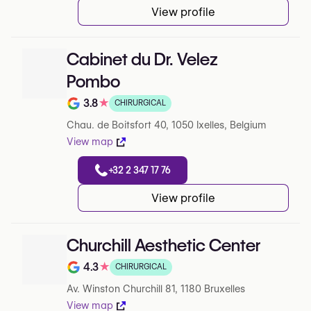
View profile
Cabinet du Dr. Velez
Pombo
3.8
★
CHIRURGICAL
Note de 3.8 sur 5 sur Google
Chau. de Boitsfort 40, 1050 Ixelles, Belgium
View map
+32 2 347 17 76
View profile
Churchill Aesthetic Center
4.3
★
CHIRURGICAL
Note de 4.3 sur 5 sur Google
Av. Winston Churchill 81, 1180 Bruxelles
View map