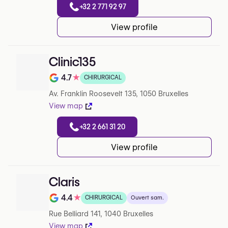
+32 2 771 92 97
View profile
Clinic135
4.7
★
CHIRURGICAL
Note de 4.7 sur 5 sur Google
Av. Franklin Roosevelt 135, 1050 Bruxelles
View map
+32 2 661 31 20
View profile
Claris
4.4
★
CHIRURGICAL
Ouvert sam.
Note de 4.4 sur 5 sur Google
Rue Belliard 141, 1040 Bruxelles
View map