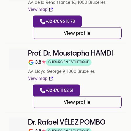
Av. de la Renaissance 16, 1000 Bruxelles
View map
+32 470 96 15 78
View profile
Prof. Dr. Moustapha HAMDI
3.8
★
CHIRURGIEN ESTHÉTIQUE
Note de 3.8 sur 5 sur Google
Av. Lloyd George 9, 1000 Bruxelles
View map
+32 470 11 52 51
View profile
Dr. Rafael VÉLEZ POMBO