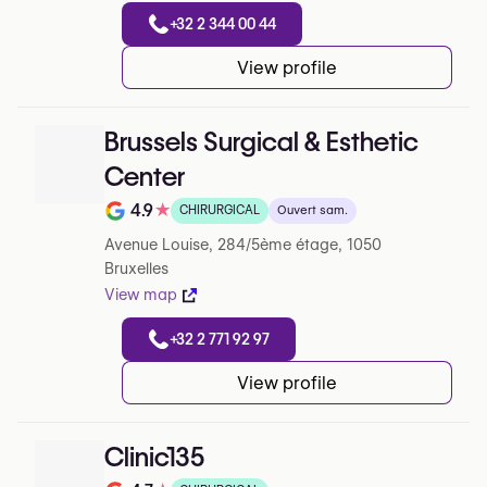
+32 2 344 00 44
View profile
Brussels Surgical & Esthetic
Center
4.9
★
CHIRURGICAL
Ouvert sam.
Note de 4.9 sur 5 sur Google
Avenue Louise, 284/5ème étage, 1050
Bruxelles
View map
+32 2 771 92 97
View profile
Clinic135