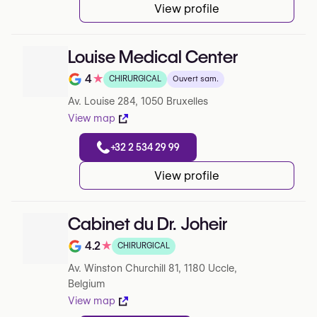
View profile
Louise Medical Center
4
★
CHIRURGICAL
Ouvert sam.
Note de 4 sur 5 sur Google
Av. Louise 284, 1050 Bruxelles
View map
+32 2 534 29 99
View profile
Cabinet du Dr. Joheir
4.2
★
CHIRURGICAL
Note de 4.2 sur 5 sur Google
Av. Winston Churchill 81, 1180 Uccle,
Belgium
View map