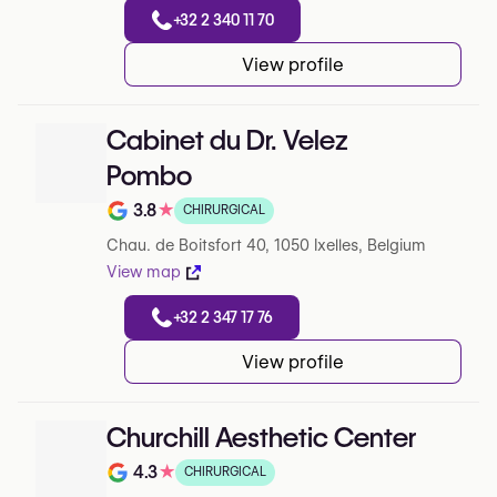
+32 2 340 11 70
View profile
Cabinet du Dr. Velez
Pombo
3.8
★
CHIRURGICAL
Note de 3.8 sur 5 sur Google
Chau. de Boitsfort 40, 1050 Ixelles, Belgium
View map
+32 2 347 17 76
View profile
Churchill Aesthetic Center
4.3
★
CHIRURGICAL
Note de 4.3 sur 5 sur Google