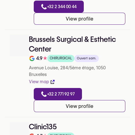
+32 2 344 00 44
View profile
Brussels Surgical & Esthetic
Center
4.9
★
CHIRURGICAL
Ouvert sam.
Note de 4.9 sur 5 sur Google
Avenue Louise, 284/5ème étage, 1050
Bruxelles
View map
+32 2 771 92 97
View profile
Clinic135