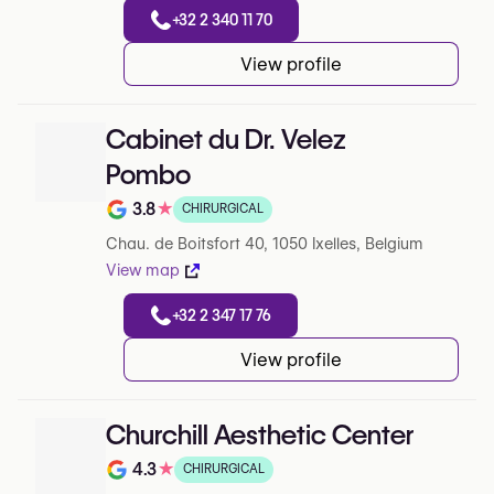
+32 2 340 11 70
View profile
Cabinet du Dr. Velez
Pombo
3.8
★
CHIRURGICAL
Note de 3.8 sur 5 sur Google
Chau. de Boitsfort 40, 1050 Ixelles, Belgium
View map
+32 2 347 17 76
View profile
Churchill Aesthetic Center
4.3
★
CHIRURGICAL
Note de 4.3 sur 5 sur Google