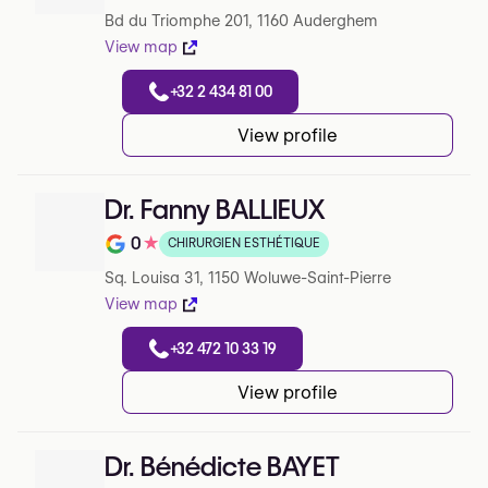
Note de 4.7 sur 5 sur Google
Bd du Triomphe 201, 1160 Auderghem
View map
+32 2 434 81 00
View profile
Dr. Fanny BALLIEUX
0
★
CHIRURGIEN ESTHÉTIQUE
Note de 0 sur 5 sur Google
Sq. Louisa 31, 1150 Woluwe-Saint-Pierre
View map
+32 472 10 33 19
View profile
Dr. Bénédicte BAYET