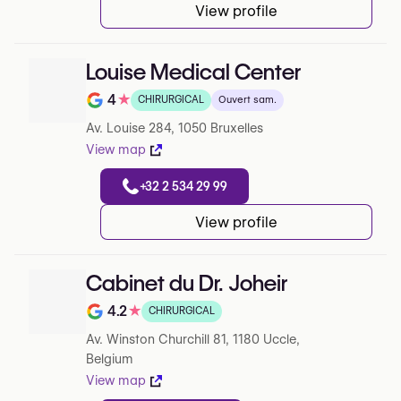
View profile
Louise Medical Center
4
★
CHIRURGICAL
Ouvert sam.
Note de 4 sur 5 sur Google
Av. Louise 284, 1050 Bruxelles
View map
+32 2 534 29 99
View profile
Cabinet du Dr. Joheir
4.2
★
CHIRURGICAL
Note de 4.2 sur 5 sur Google
Av. Winston Churchill 81, 1180 Uccle,
Belgium
View map