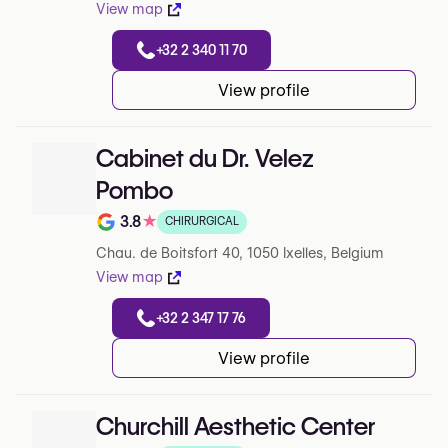
View map
+32 2 340 11 70
View profile
Cabinet du Dr. Velez
Pombo
3.8
★
CHIRURGICAL
Note de 3.8 sur 5 sur Google
Chau. de Boitsfort 40, 1050 Ixelles, Belgium
View map
+32 2 347 17 76
View profile
Churchill Aesthetic Center