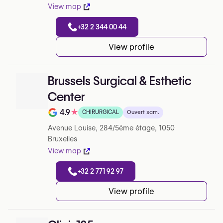
View map
+32 2 344 00 44
View profile
Brussels Surgical & Esthetic
Center
4.9
★
CHIRURGICAL
Ouvert sam.
Note de 4.9 sur 5 sur Google
Avenue Louise, 284/5ème étage, 1050
Bruxelles
View map
+32 2 771 92 97
View profile