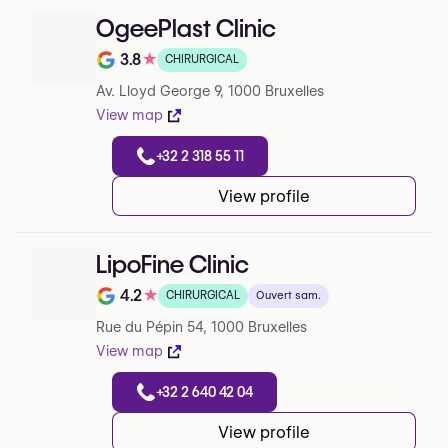
OgeePlast Clinic
3.8
★
CHIRURGICAL
Note de 3.8 sur 5 sur Google
Av. Lloyd George 9, 1000 Bruxelles
View map
+32 2 318 55 11
View profile
LipoFine Clinic
4.2
★
CHIRURGICAL
Ouvert sam.
Note de 4.2 sur 5 sur Google
Rue du Pépin 54, 1000 Bruxelles
View map
+32 2 640 42 04
View profile