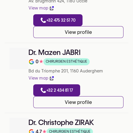
Av. Brugmann 424, 1180 Uccle
View map
+32 475 32 51 70
View profile
Dr. Mazen JABRI
0
★
CHIRURGIEN ESTHÉTIQUE
Note de 0 sur 5 sur Google
Bd du Triomphe 201, 1160 Auderghem
View map
+32 2 434 81 17
View profile
Dr. Christophe ZIRAK
4.7
★
CHIRURGIEN ESTHÉTIQUE