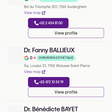
Note de 4.7 sur 5 sur Google
Bd du Triomphe 201, 1160 Auderghem
View map
+32 2 434 81 00
View profile
Dr. Fanny BALLIEUX
0
★
CHIRURGIEN ESTHÉTIQUE
Note de 0 sur 5 sur Google
Sq. Louisa 31, 1150 Woluwe-Saint-Pierre
View map
+32 472 10 33 19
View profile
Dr. Bénédicte BAYET