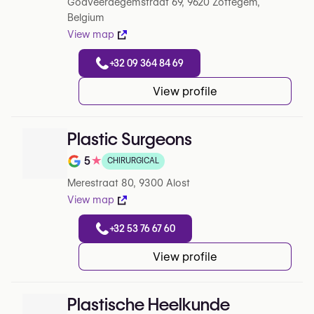
Godveerdegemstraat 69, 9620 Zottegem,
Belgium
View map
+32 09 364 84 69
View profile
Plastic Surgeons
5
★
CHIRURGICAL
Note de 5 sur 5 sur Google
Merestraat 80, 9300 Alost
View map
+32 53 76 67 60
View profile
Plastische Heelkunde