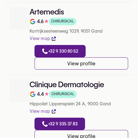
Artemedis
4.6
★
CHIRURGICAL
Note de 4.6 sur 5 sur Google
Kortrijksesteenweg 1029, 9051 Gand
View map
+32 9 330 80 52
View profile
Clinique Dermatologie
4.4
★
CHIRURGICAL
Note de 4.4 sur 5 sur Google
Hippoliet Lippensplein 24 A, 9000 Gand
View map
+32 9 335 37 83
View profile