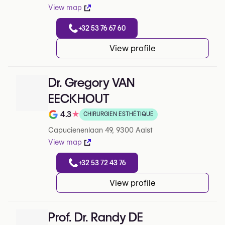
View map
+32 53 76 67 60
View profile
Dr. Gregory VAN
EECKHOUT
4.3
★
CHIRURGIEN ESTHÉTIQUE
Note de 4.3 sur 5 sur Google
Capucienenlaan 49, 9300 Aalst
View map
+32 53 72 43 76
View profile
Prof. Dr. Randy DE