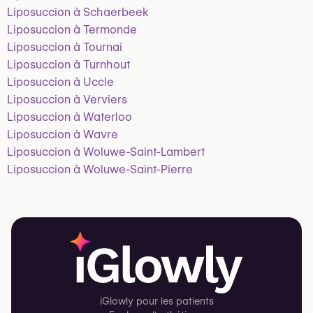
Liposuccion à Schaerbeek
Liposuccion à Termonde
Liposuccion à Tournai
Liposuccion à Turnhout
Liposuccion à Uccle
Liposuccion à Verviers
Liposuccion à Waterloo
Liposuccion à Wavre
Liposuccion à Woluwe-Saint-Lambert
Liposuccion à Woluwe-Saint-Pierre
iGlowly pour les patients