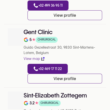
+32 499 36 95 11
View profile
Gent Clinic
5
★
CHIRURGICAL
Note de 5 sur 5 sur Google
Guido Gezellestraat 30, 9830 Sint-Martens-
Latem, Belgium
View map
+32 469 17 11 22
View profile
Sint-Elizabeth Zottegem
3.2
★
CHIRURGICAL
Note de 3.2 sur 5 sur Google