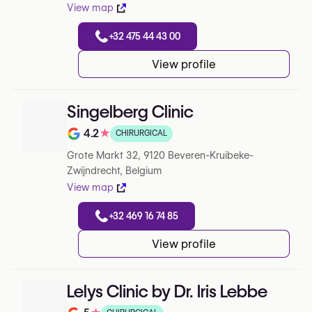
View map
+32 475 44 43 00
View profile
Singelberg Clinic
4.2
★
CHIRURGICAL
Note de 4.2 sur 5 sur Google
Grote Markt 32, 9120 Beveren-Kruibeke-
Zwijndrecht, Belgium
View map
+32 469 16 74 85
View profile
Lelys Clinic by Dr. Iris Lebbe