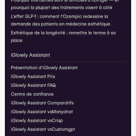
Pourquoi vos cernes sont si difficiles à corriger — et
pourquoi la plupart des traitements visent à côté
L'effet GLP-1 : comment l'Ozempic redessine la
demande des patients en médecine esthétique
Esthétique de la longévité : remettre le terme à sa
place
iGlowly Assistant
Présentation d’iGlowly Assistant
iGlowly Assistant Prix
iGlowly Assistant FAQ
Centre de confiance
iGlowly Assistant Comparatifs
iGlowly Assistant vs
Manychat
iGlowly Assistant vs
Crisp
iGlowly Assistant vs
Customgpt