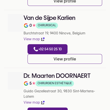
View profile
Van de Sijpe Karlien
0
★
CHIRURGICAL
Note de 0 sur 5 sur Google
Burchtstraat 19, 9400 Ninove, Belgium
View map
+32 54 50 25 10
View profile
Dr. Maarten DOORNAERT
5
★
CHIRURGIEN ESTHÉTIQUE
Note de 5 sur 5 sur Google
Guido Gezellestraat 30, 9830 Sint-Martens-
Latem
View map