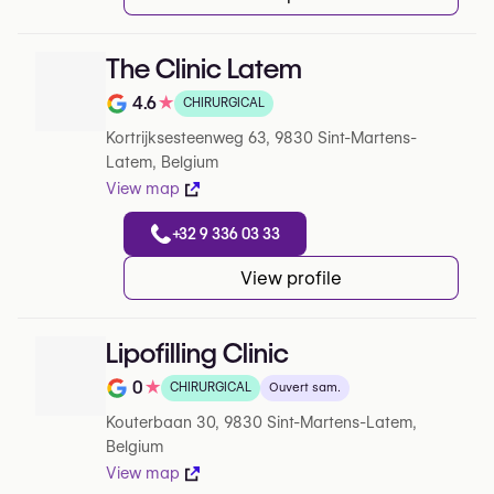
The Clinic Latem
4.6
★
CHIRURGICAL
Note de 4.6 sur 5 sur Google
Kortrijksesteenweg 63, 9830 Sint-Martens-
Latem, Belgium
View map
+32 9 336 03 33
View profile
Lipofilling Clinic
0
★
CHIRURGICAL
Ouvert sam.
Note de 0 sur 5 sur Google
Kouterbaan 30, 9830 Sint-Martens-Latem,
Belgium
View map