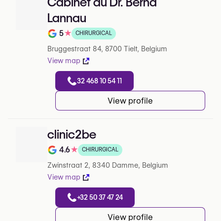
Cabinet du Dr. Bernd
Lannau
5
★
CHIRURGICAL
Note de 5 sur 5 sur Google
Bruggestraat 84, 8700 Tielt, Belgium
View map
32 468 10 54 11
View profile
clinic2be
4.6
★
CHIRURGICAL
Note de 4.6 sur 5 sur Google
Zwinstraat 2, 8340 Damme, Belgium
View map
+32 50 37 47 24
View profile