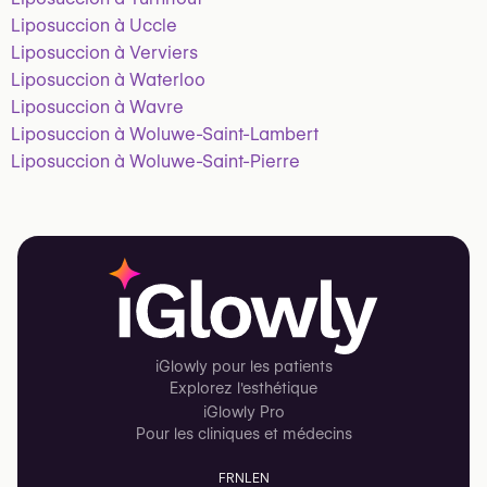
Liposuccion à Uccle
Liposuccion à Verviers
Liposuccion à Waterloo
Liposuccion à Wavre
Liposuccion à Woluwe-Saint-Lambert
Liposuccion à Woluwe-Saint-Pierre
iGlowly pour les patients
Explorez l'esthétique
iGlowly Pro
Pour les cliniques et médecins
FR
NL
EN