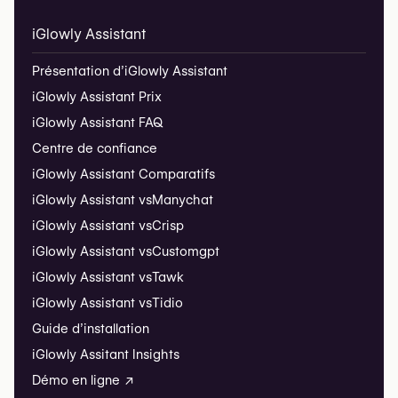
iGlowly Assistant
Présentation d’iGlowly Assistant
iGlowly Assistant Prix
iGlowly Assistant FAQ
Centre de confiance
iGlowly Assistant Comparatifs
iGlowly Assistant vs
Manychat
iGlowly Assistant vs
Crisp
iGlowly Assistant vs
Customgpt
iGlowly Assistant vs
Tawk
iGlowly Assistant vs
Tidio
Guide d’installation
iGlowly Assitant Insights
Démo en ligne ↗