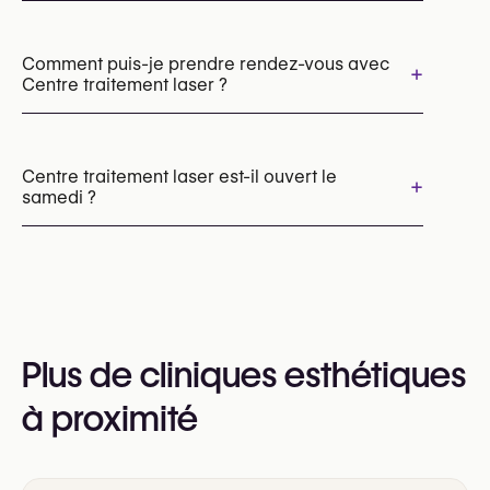
Épilation laser
Radiofréquence (RF)
Peelings chimiques
Comment puis-je prendre rendez-vous avec
+
Centre traitement laser ?
Les rendez-vous peuvent être pris par
téléphone au
Centre traitement laser est-il ouvert le
+
samedi ?
+32 477 57 37 37
Vous pouvez également consulter leur site web
pour plus d’informations
Oui
https://www.centre-traitement-laser.com/
Plus de cliniques esthétiques
à proximité