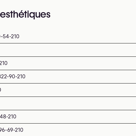
 esthétiques
0-54-210
210
822-90-210
0
48-210
96-69-210