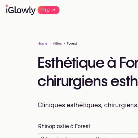
→
Pro
Home
Villes
Forest
Esthétique à For
chirurgiens est
Cliniques esthétiques, chirurgiens
Tout savoir sur l’esthétique à Forest : cl
Rhinoplastie à Forest
Top interventions et tr