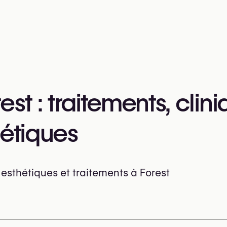
est : traitements, clin
hétiques
 esthétiques et traitements à Forest
iniques, chirurgiens, traitements populaires et information
aitements à Forest