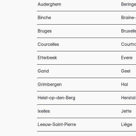
Auderghem
Bering
Binche
Braine-
Bruges
Bruxell
Courcelles
Courtra
Etterbeek
Evere
Gand
Geel
Grimbergen
Hal
Heist-op-den-Berg
Herstal
Ixelles
Jette
Leeuw-Saint-Pierre
Liège