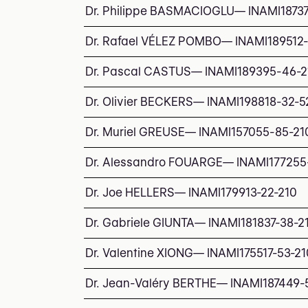
Dr. Philippe BASMACIOGLU
—
INAMI
1873
Dr. Rafael VÉLEZ POMBO
—
INAMI
189512
Dr. Pascal CASTUS
—
INAMI
189395-46-2
Dr. Olivier BECKERS
—
INAMI
198818-32-5
Dr. Muriel GREUSE
—
INAMI
157055-85-21
Dr. Alessandro FOUARGE
—
INAMI
177255
Dr. Joe HELLERS
—
INAMI
179913-22-210
Dr. Gabriele GIUNTA
—
INAMI
181837-38-2
Dr. Valentine XIONG
—
INAMI
175517-53-21
Dr. Jean-Valéry BERTHE
—
INAMI
187449-