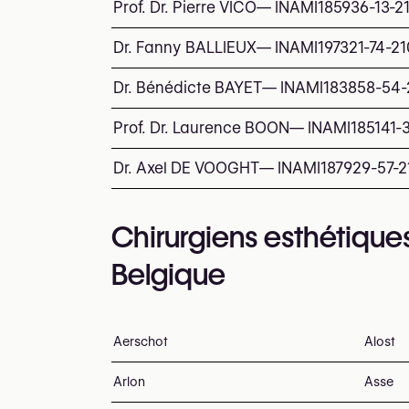
Prof. Dr. Pierre VICO
—
INAMI
185936-13-2
Dr. Fanny BALLIEUX
—
INAMI
197321-74-21
Dr. Bénédicte BAYET
—
INAMI
183858-54-
Prof. Dr. Laurence BOON
—
INAMI
185141-
Dr. Axel DE VOOGHT
—
INAMI
187929-57-2
Chirurgiens esthétiques
Belgique
Aerschot
Alost
Arlon
Asse