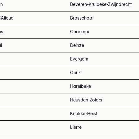
en
Beveren-Kruibeke-Zwijndrecht
l'Alleud
Brasschaat
es
Charleroi
i
Deinze
Evergem
Genk
Harelbeke
Heusden-Zolder
Knokke-Heist
Lierre