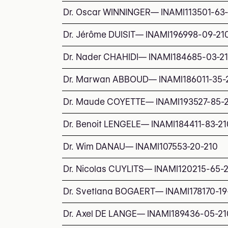
Dr. Oscar WINNINGER
—
INAMI
113501-63
Dr. Jérôme DUISIT
—
INAMI
196998-09-21
Dr. Nader CHAHIDI
—
INAMI
184685-03-2
Dr. Marwan ABBOUD
—
INAMI
186011-35-
Dr. Maude COYETTE
—
INAMI
193527-85-
Dr. Benoit LENGELE
—
INAMI
184411-83-21
Dr. Wim DANAU
—
INAMI
107553-20-210
Dr. Nicolas CUYLITS
—
INAMI
120215-65-
Dr. Svetlana BOGAERT
—
INAMI
178170-19
Dr. Axel DE LANGE
—
INAMI
189436-05-21