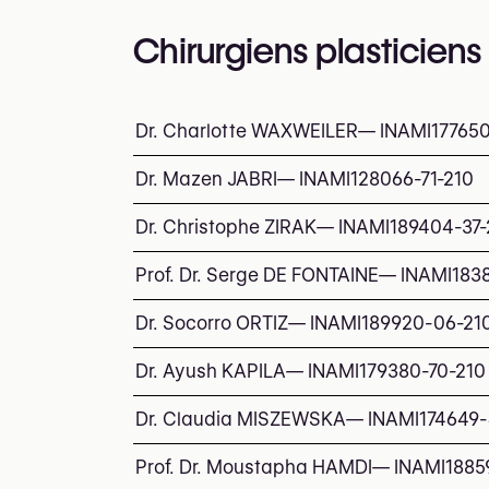
Chirurgiens plasticiens
Dr. Charlotte WAXWEILER
—
INAMI
17765
Dr. Mazen JABRI
—
INAMI
128066-71-210
Dr. Christophe ZIRAK
—
INAMI
189404-37-
Prof. Dr. Serge DE FONTAINE
—
INAMI
183
Dr. Socorro ORTIZ
—
INAMI
189920-06-21
Dr. Ayush KAPILA
—
INAMI
179380-70-210
Dr. Claudia MISZEWSKA
—
INAMI
174649-
Prof. Dr. Moustapha HAMDI
—
INAMI
1885