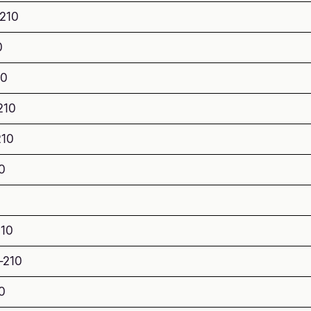
-210
0
10
210
210
0
210
-210
0