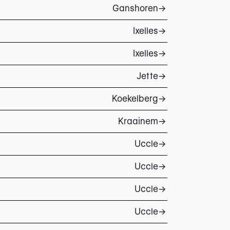
Ganshoren
→
Ixelles
→
Ixelles
→
Jette
→
Koekelberg
→
Kraainem
→
Uccle
→
Uccle
→
Uccle
→
Uccle
→