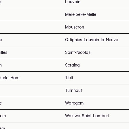
l
Louvain
Merelbeke-Melle
Mouscron
e
Ottignies-Louvain-la-Neuve
illes
Saint-Nicolas
n
Seraing
derlo-Ham
Tielt
Turnhout
e
Waregem
gem
Woluwe-Saint-Lambert
tem