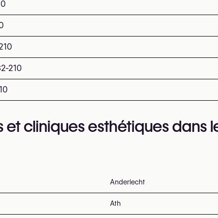
10
0
210
32-210
10
 et cliniques esthétiques dans l
Anderlecht
Ath