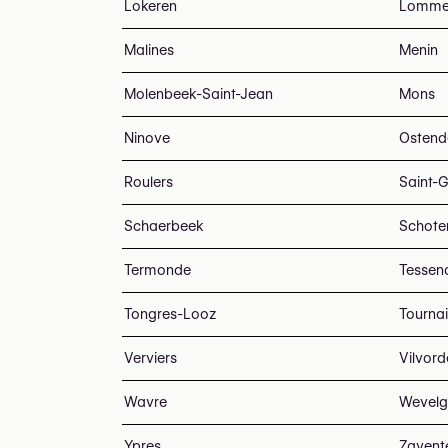
Lokeren
Lomme
Malines
Menin
Molenbeek-Saint-Jean
Mons
Ninove
Ostend
Roulers
Saint-G
Schaerbeek
Schote
Termonde
Tessen
Tongres-Looz
Tournai
Verviers
Vilvord
Wavre
Wevel
Ypres
Zaven