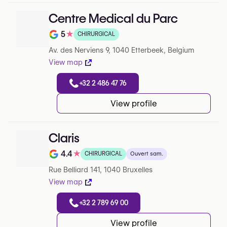
Centre Medical du Parc
5
★
CHIRURGICAL
Note de 5 sur 5 sur Google
Av. des Nerviens 9, 1040 Etterbeek, Belgium
View map
+32 2 486 47 76
View profile
Claris
4.4
★
CHIRURGICAL
Ouvert sam.
Note de 4.4 sur 5 sur Google
Rue Belliard 141, 1040 Bruxelles
View map
+32 2 789 69 00
View profile