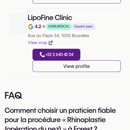
LipoFine Clinic
4.2
★
CHIRURGICAL
Ouvert sam.
Note de 4.2 sur 5 sur Google
Rue du Pépin 54, 1000 Bruxelles
View map
+32 2 640 42 04
View profile
FAQ
Comment choisir un praticien fiable
pour la procédure « Rhinoplastie
(opération du nez) » à Forest ?