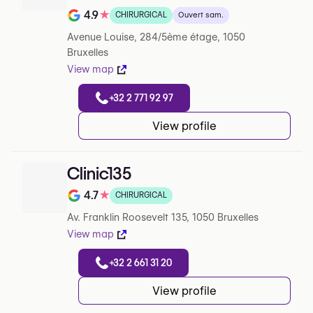
4.9
★
CHIRURGICAL
Ouvert sam.
Note de 4.9 sur 5 sur Google
Avenue Louise, 284/5ème étage, 1050
Bruxelles
View map
+32 2 771 92 97
View profile
Clinic135
4.7
★
CHIRURGICAL
Note de 4.7 sur 5 sur Google
Av. Franklin Roosevelt 135, 1050 Bruxelles
View map
+32 2 661 31 20
View profile