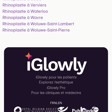
Rhinoplastie à Verviers
Rhinoplastie à Waterloo
Rhinoplastie à Wavre
Rhinoplastie à Woluwe-Saint-Lambert
Rhinoplastie à Woluwe-Saint-Pierre
iGlowly pour les patients
Explorez l'esthétique
iGlowly Pro
Pour les cliniques et médecins
FR
NL
EN