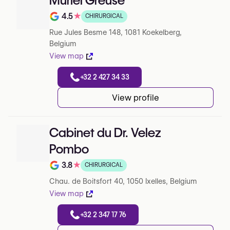
Muriel Greuse
4.5
★
CHIRURGICAL
Note de 4.5 sur 5 sur Google
Rue Jules Besme 148, 1081 Koekelberg,
Belgium
View map
+32 2 427 34 33
View profile
Cabinet du Dr. Velez
Pombo
3.8
★
CHIRURGICAL
Note de 3.8 sur 5 sur Google
Chau. de Boitsfort 40, 1050 Ixelles, Belgium
View map
+32 2 347 17 76