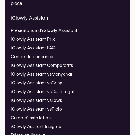
place
iGlowly Assistant
Présentation d’iGlowly Assistant
iGlowly Assistant Prix
iGlowly Assistant FAQ
Centre de confiance
iGlowly Assistant Comparatifs
iGlowly Assistant vs
Manychat
iGlowly Assistant vs
Crisp
iGlowly Assistant vs
Customgpt
iGlowly Assistant vs
Tawk
iGlowly Assistant vs
Tidio
Guide d’installation
iGlowly Assitant Insights