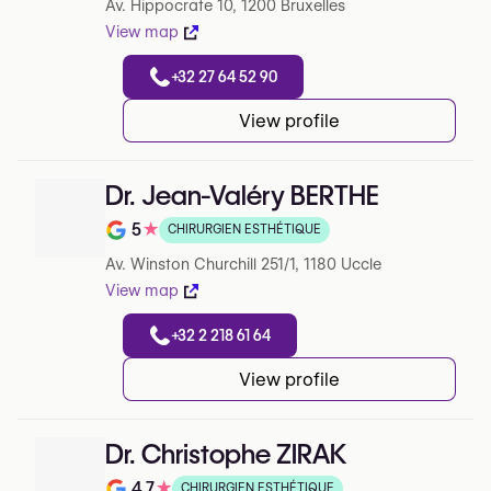
Av. Hippocrate 10, 1200 Bruxelles
View map
+32 27 64 52 90
View profile
Dr. Jean-Valéry BERTHE
5
★
CHIRURGIEN ESTHÉTIQUE
Note de 5 sur 5 sur Google
Av. Winston Churchill 251/1, 1180 Uccle
View map
+32 2 218 61 64
View profile
Dr. Christophe ZIRAK
4.7
★
CHIRURGIEN ESTHÉTIQUE