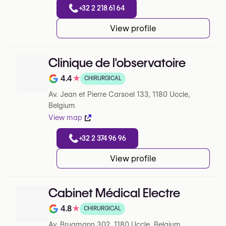
+32 2 218 61 64
View profile
Clinique de l'observatoire
4.4
★
CHIRURGICAL
Note de 4.4 sur 5 sur Google
Av. Jean et Pierre Carsoel 133, 1180 Uccle,
Belgium
View map
+32 2 374 96 96
View profile
Cabinet Médical Electre
4.8
★
CHIRURGICAL
Note de 4.8 sur 5 sur Google
Av. Brugmann 302, 1180 Uccle, Belgium