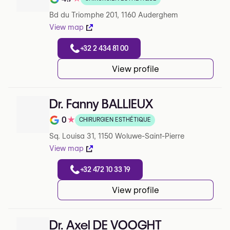
Note de 4.7 sur 5 sur Google
Bd du Triomphe 201, 1160 Auderghem
View map
+32 2 434 81 00
View profile
Dr. Fanny BALLIEUX
0
★
CHIRURGIEN ESTHÉTIQUE
Note de 0 sur 5 sur Google
Sq. Louisa 31, 1150 Woluwe-Saint-Pierre
View map
+32 472 10 33 19
View profile
Dr. Axel DE VOOGHT