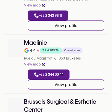
View map
+32 2 343 98 11
View profile
Maclinic
4.4
★
CHIRURGICAL
Ouvert sam.
Note de 4.4 sur 5 sur Google
Rue du Magistrat 7, 1050 Bruxelles
View map
+32 2 344 00 44
View profile
Brussels Surgical & Esthetic
Center