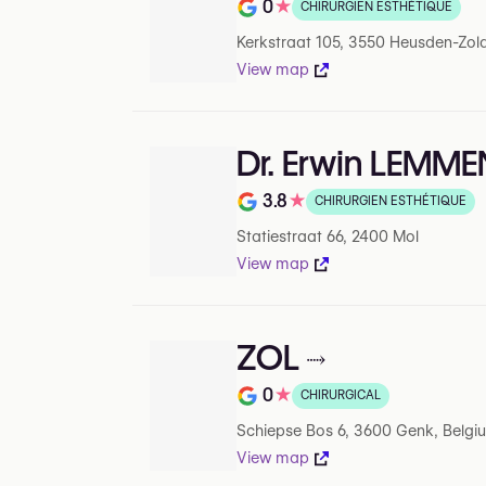
0
★
CHIRURGIEN ESTHÉTIQUE
Note de 0 sur 5 sur Google
Kerkstraat 105, 3550 Heusden-Zol
View map
Dr. Erwin LEMM
3.8
★
CHIRURGIEN ESTHÉTIQUE
Note de 3.8 sur 5 sur Google
Statiestraat 66, 2400 Mol
View map
ZOL
0
★
CHIRURGICAL
Note de 0 sur 5 sur Google
Schiepse Bos 6, 3600 Genk, Belgi
View map