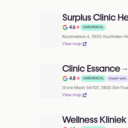
Surplus Clinic H
4.6
★
CHIRURGICAL
Note de 4.6 sur 5 sur Google
Kazernelaan 6, 3530 Houthalen-He
View map
Clinic Essance
4.8
★
CHIRURGICAL
Ouvert sam.
Note de 4.8 sur 5 sur Google
Grote Markt 64/101, 3800 Sint-Tru
View map
Wellness Kliniek