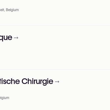
elt, Belgium
ique
stische Chirurgie
elgium