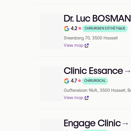
Dr. Luc BOSMA
4.2
★
CHIRURGIEN ESTHÉTIQUE
Note de 4.2 sur 5 sur Google
Steenberg 70, 3500 Hasselt
View map
Clinic Essance
4.7
★
CHIRURGICAL
Note de 4.7 sur 5 sur Google
Guffenslaan 96/A, 3500 Hasselt, B
View map
Engage Clinic