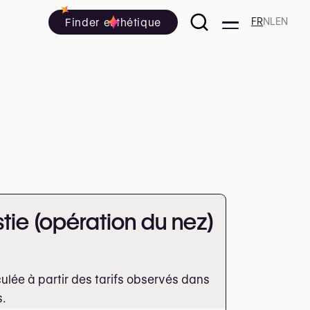
Finder esthétique
FR
NL
EN
stie (opération du nez)
lée à partir des tarifs observés dans
s.