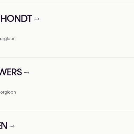
 D'HONDT
Borgloon
UWERS
Borgloon
EN