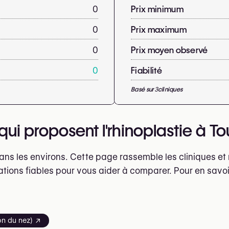
0
Prix minimum
0
Prix maximum
0
Prix moyen observé
0
Fiabilité
Basé sur
3
cliniques
ui proposent l'rhinoplastie à To
dans les environs. Cette page rassemble les cliniques e
ations fiables pour vous aider à comparer. Pour en savoi
ion du nez) ↗