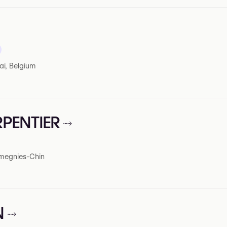
ai, Belgium
RPENTIER
amegnies-Chin
N