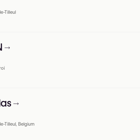
-Tilleul
N
roi
las
-Tilleul, Belgium