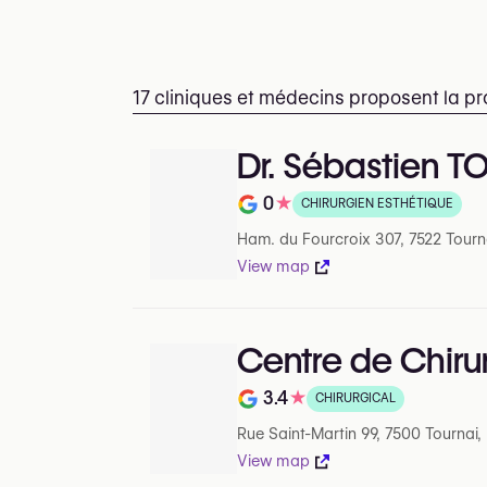
17 cliniques et médecins proposent la pr
Dr. Sébastien 
0
★
CHIRURGIEN ESTHÉTIQUE
Note de 0 sur 5 sur Google
Ham. du Fourcroix 307, 7522 Tourn
View map
Centre de Chirur
3.4
★
CHIRURGICAL
Note de 3.4 sur 5 sur Google
Rue Saint-Martin 99, 7500 Tournai,
View map