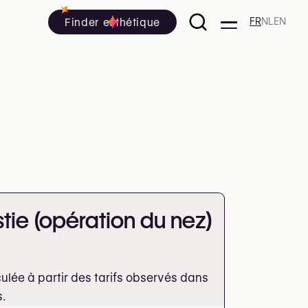
Finder esthétique
FR
NL
EN
stie (opération du nez)
lée à partir des tarifs observés dans
s.