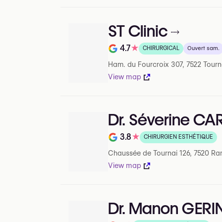
ST Clinic
4.7
★
CHIRURGICAL
Ouvert sam.
Note de 4.7 sur 5 sur Google
Ham. du Fourcroix 307, 7522 Tourn
View map
Dr. Séverine CA
3.8
★
CHIRURGIEN ESTHÉTIQUE
Note de 3.8 sur 5 sur Google
Chaussée de Tournai 126, 7520 R
View map
Dr. Manon GERI