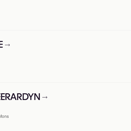
E
HEERARDYN
 Mons