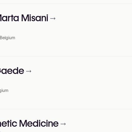
Marta Misani
 Belgium
 Gaede
gium
etic Medicine