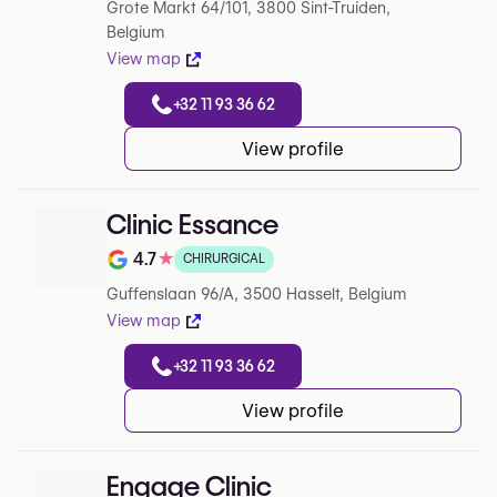
Grote Markt 64/101, 3800 Sint-Truiden,
Belgium
View map
+32 11 93 36 62
View profile
Clinic Essance
4.7
★
CHIRURGICAL
Note de 4.7 sur 5 sur Google
Guffenslaan 96/A, 3500 Hasselt, Belgium
View map
+32 11 93 36 62
View profile
Engage Clinic