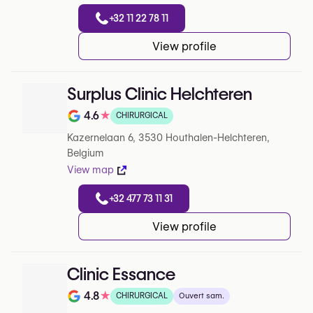
+32 11 22 78 11
View profile
Surplus Clinic Helchteren
4.6
★
CHIRURGICAL
Note de 4.6 sur 5 sur Google
Kazernelaan 6, 3530 Houthalen-Helchteren,
Belgium
View map
+32 477 73 11 31
View profile
Clinic Essance
4.8
★
CHIRURGICAL
Ouvert sam.
Note de 4.8 sur 5 sur Google