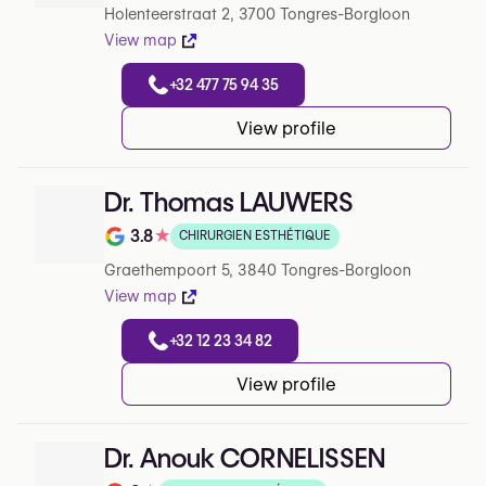
Holenteerstraat 2, 3700 Tongres-Borgloon
View map
+32 477 75 94 35
View profile
Dr. Thomas LAUWERS
3.8
★
CHIRURGIEN ESTHÉTIQUE
Note de 3.8 sur 5 sur Google
Graethempoort 5, 3840 Tongres-Borgloon
View map
+32 12 23 34 82
View profile
Dr. Anouk CORNELISSEN