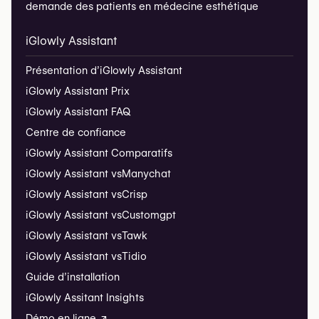
demande des patients en médecine esthétique
iGlowly Assistant
Présentation d’iGlowly Assistant
iGlowly Assistant Prix
iGlowly Assistant FAQ
Centre de confiance
iGlowly Assistant Comparatifs
iGlowly Assistant vs
Manychat
iGlowly Assistant vs
Crisp
iGlowly Assistant vs
Customgpt
iGlowly Assistant vs
Tawk
iGlowly Assistant vs
Tidio
Guide d’installation
iGlowly Assitant Insights
Démo en ligne ↗