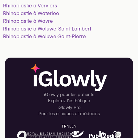
Rhinoplastie à Verviers
Rhinoplastie à Waterloo
Rhinoplastie à Wavre
Rhinoplastie à Woluwe-Saint-Lambert
Rhinoplastie à Woluwe-Saint-Pierre
iGlowly pour les patients
Explorez l'esthétique
iGlowly Pro
Pour les cliniques et médecins
FR
NL
EN