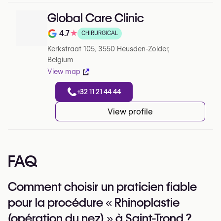
Global Care Clinic
4.7
★
CHIRURGICAL
Note de 4.7 sur 5 sur Google
Kerkstraat 105, 3550 Heusden-Zolder,
Belgium
View map
+32 11 21 44 44
View profile
FAQ
Comment choisir un praticien fiable
pour la procédure « Rhinoplastie
(opération du nez) » à Saint-Trond ?