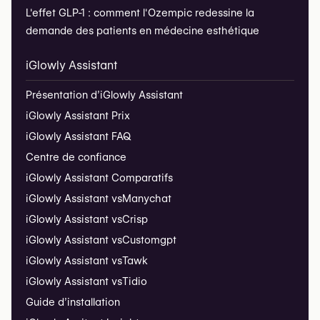
L'effet GLP-1 : comment l'Ozempic redessine la
demande des patients en médecine esthétique
iGlowly Assistant
Présentation d’iGlowly Assistant
iGlowly Assistant Prix
iGlowly Assistant FAQ
Centre de confiance
iGlowly Assistant Comparatifs
iGlowly Assistant vs
Manychat
iGlowly Assistant vs
Crisp
iGlowly Assistant vs
Customgpt
iGlowly Assistant vs
Tawk
iGlowly Assistant vs
Tidio
Guide d’installation