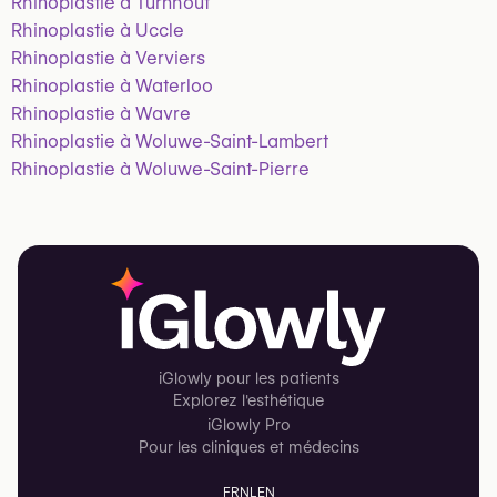
Rhinoplastie à Turnhout
Rhinoplastie à Uccle
Rhinoplastie à Verviers
Rhinoplastie à Waterloo
Rhinoplastie à Wavre
Rhinoplastie à Woluwe-Saint-Lambert
Rhinoplastie à Woluwe-Saint-Pierre
iGlowly pour les patients
Explorez l'esthétique
iGlowly Pro
Pour les cliniques et médecins
FR
NL
EN