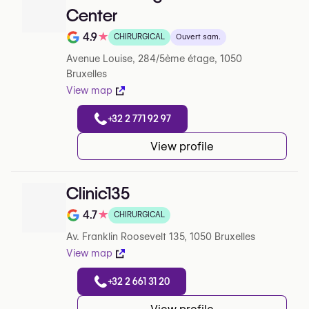
Center
4.9
★
CHIRURGICAL
Ouvert sam.
Note de 4.9 sur 5 sur Google
Avenue Louise, 284/5ème étage, 1050
Bruxelles
View map
+32 2 771 92 97
View profile
Clinic135
4.7
★
CHIRURGICAL
Note de 4.7 sur 5 sur Google
Av. Franklin Roosevelt 135, 1050 Bruxelles
View map
+32 2 661 31 20