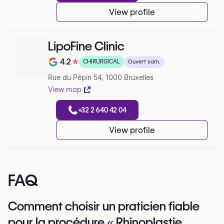
View profile
LipoFine Clinic
4.2
★
CHIRURGICAL
Ouvert sam.
Note de 4.2 sur 5 sur Google
Rue du Pépin 54, 1000 Bruxelles
View map
+32 2 640 42 04
View profile
FAQ
Comment choisir un praticien fiable
pour la procédure « Rhinoplastie