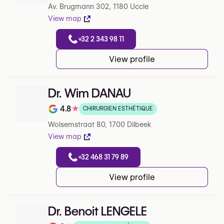
Av. Brugmann 302, 1180 Uccle
View map
+32 2 343 98 11
View profile
Dr. Wim DANAU
4.8
★
CHIRURGIEN ESTHÉTIQUE
Note de 4.8 sur 5 sur Google
Wolsemstraat 80, 1700 Dilbeek
View map
+32 468 31 79 89
View profile
Dr. Benoit LENGELE