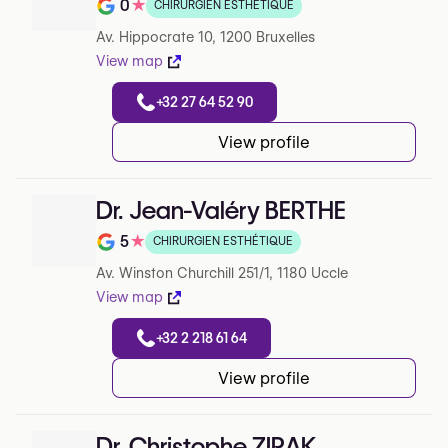
0
★
CHIRURGIEN ESTHÉTIQUE
Note de 0 sur 5 sur Google
Av. Hippocrate 10, 1200 Bruxelles
View map
+32 27 64 52 90
View profile
Dr. Jean-Valéry BERTHE
5
★
CHIRURGIEN ESTHÉTIQUE
Note de 5 sur 5 sur Google
Av. Winston Churchill 251/1, 1180 Uccle
View map
+32 2 218 61 64
View profile
Dr. Christophe ZIRAK