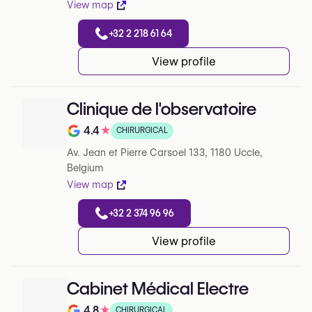
View map
+32 2 218 61 64
View profile
Clinique de l'observatoire
4.4
★
CHIRURGICAL
Note de 4.4 sur 5 sur Google
Av. Jean et Pierre Carsoel 133, 1180 Uccle,
Belgium
View map
+32 2 374 96 96
View profile
Cabinet Médical Electre
4.8
★
CHIRURGICAL