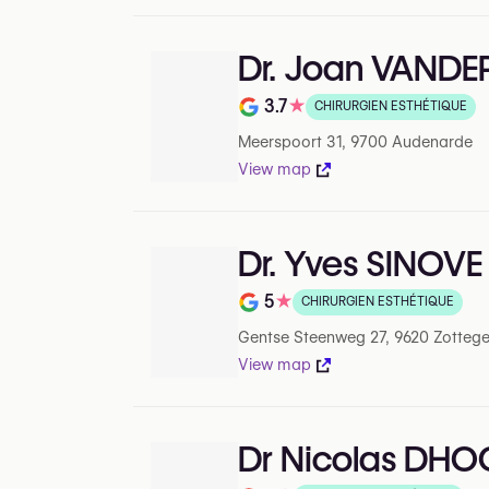
Dr. Joan VANDE
3.7
★
CHIRURGIEN ESTHÉTIQUE
Note de 3.7 sur 5 sur Google
Meerspoort 31, 9700 Audenarde
View map
Dr. Yves SINOVE
5
★
CHIRURGIEN ESTHÉTIQUE
Note de 5 sur 5 sur Google
Gentse Steenweg 27, 9620 Zotteg
View map
Dr Nicolas DH