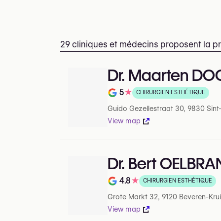
29 cliniques et médecins proposent la p
Dr. Maarten D
5
★
CHIRURGIEN ESTHÉTIQUE
Note de 5 sur 5 sur Google
Guido Gezellestraat 30, 9830 Sin
View map
Dr. Bert OELBR
4.8
★
CHIRURGIEN ESTHÉTIQUE
Note de 4.8 sur 5 sur Google
Grote Markt 32, 9120 Beveren-Kru
View map