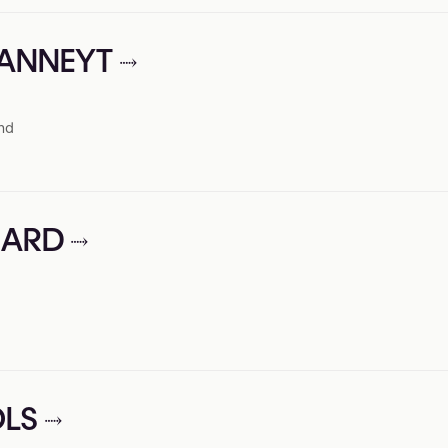
CANNEYT
nd
NNARD
OLS