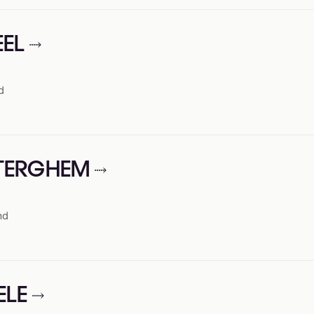
EEL
d
ENTERGHEM
nd
ELE