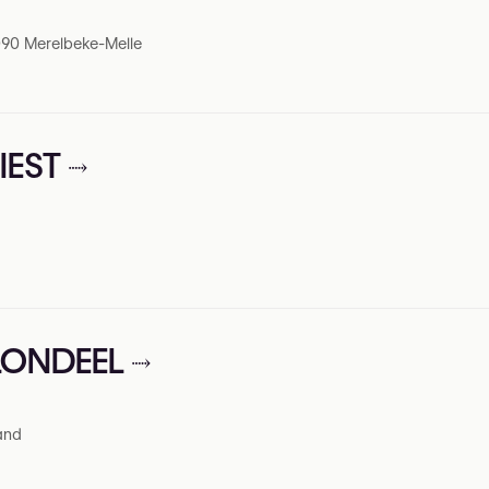
090 Merelbeke-Melle
IEST
 BLONDEEL
and