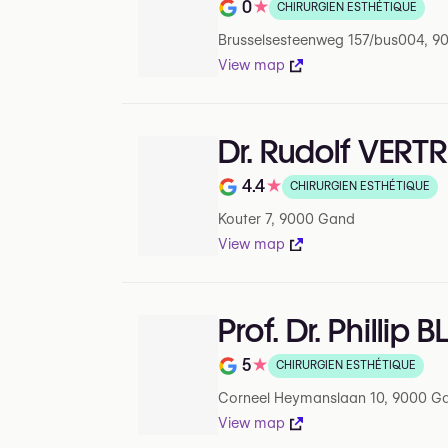
0
★
CHIRURGIEN ESTHÉTIQUE
Note de 0 sur 5 sur Google
Brusselsesteenweg 157/bus004, 9
View map
Dr. Rudolf VERTR
4.4
★
CHIRURGIEN ESTHÉTIQUE
Note de 4.4 sur 5 sur Google
Kouter 7, 9000 Gand
View map
Prof. Dr. Phillip
5
★
CHIRURGIEN ESTHÉTIQUE
Note de 5 sur 5 sur Google
Corneel Heymanslaan 10, 9000 G
View map