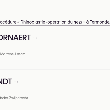
rocédure « Rhinoplastie (opération du nez) » à Termonde
OORNAERT
t-Martens-Latem
ANDT
ibeke-Zwijndrecht