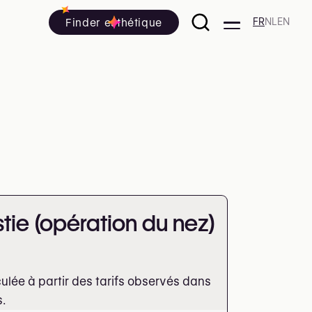
Finder esthétique
FR
NL
EN
stie (opération du nez)
lée à partir des tarifs observés dans
s.