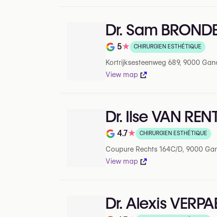
Dr. Sam BROND
5
★
CHIRURGIEN ESTHÉTIQUE
Note de 5 sur 5 sur Google
Kortrijksesteenweg 689, 9000 Gan
View map
Dr. Ilse VAN R
4.7
★
CHIRURGIEN ESTHÉTIQUE
Note de 4.7 sur 5 sur Google
Coupure Rechts 164C/D, 9000 Ga
View map
Dr. Alexis VERPA