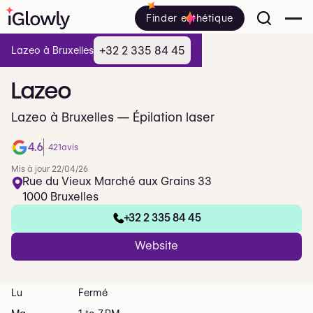
Finder esthétique
+32 2 335 84 45
Lazeo à Bruxelles
Lazeo
Lazeo à Bruxelles — Épilation laser
4.6
421
avis
Mis à jour 22/04/26
Rue du Vieux Marché aux Grains 33
1000 Bruxelles
+32 2 335 84 45
Website
Lu
Fermé