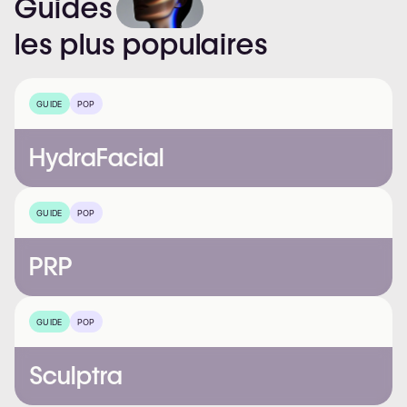
Guides
les
plus
populaires
GUIDE
POP
HydraFacial
GUIDE
POP
PRP
GUIDE
POP
Sculptra