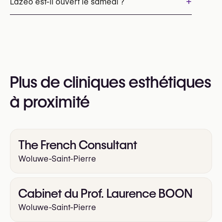
+
Lazeo est-il ouvert le samedi ?
Behandeling hyperhidrose (Botox / anti-transpiratie injecties)
+32 2 335 84 45
Vous pouvez également consulter leur site web
Oui
pour plus d’informations
https://www.lazeo.com/be-fr
Plus de cliniques esthétiques
à proximité
The French Consultant
Woluwe-Saint-Pierre
Cabinet du Prof. Laurence BOON
Woluwe-Saint-Pierre