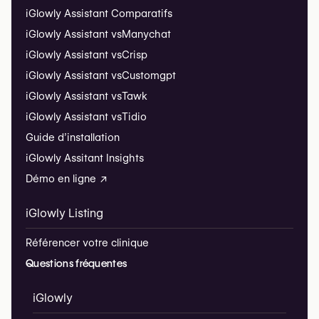
iGlowly Assistant Comparatifs
iGlowly Assistant vs
Manychat
iGlowly Assistant vs
Crisp
iGlowly Assistant vs
Customgpt
iGlowly Assistant vs
Tawk
iGlowly Assistant vs
Tidio
Guide d’installation
iGlowly Assitant Insights
Démo en ligne ↗
iGlowly Listing
Référencer votre clinique
Questions fréquentes
iGlowly