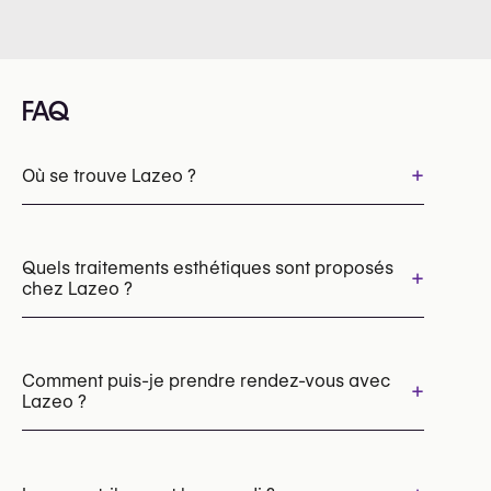
FAQ
+
Où se trouve Lazeo ?
Quels traitements esthétiques sont proposés
+
chez Lazeo ?
Injections d’acide hyaluronique
Botox
Skinboosters
Mésothérapie
Comment puis-je prendre rendez-vous avec
+
Lazeo ?
Peelings chimiques
Fils tenseurs visage
HydraFacial
Épilation laser
Cryolipolyse (CoolSculpting)
Les rendez-vous peuvent être pris par
Sculptage corporel EMS (HIFEM)
téléphone au