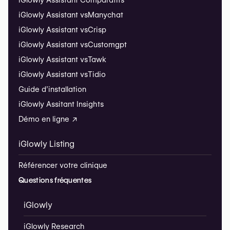
iGlowly Assistant vs
Manychat
iGlowly Assistant vs
Crisp
iGlowly Assistant vs
Customgpt
iGlowly Assistant vs
Tawk
iGlowly Assistant vs
Tidio
Guide d’installation
iGlowly Assitant Insights
Démo en ligne ↗
iGlowly Listing
Référencer votre clinique
Questions fréquentes
iGlowly
iGlowly Research