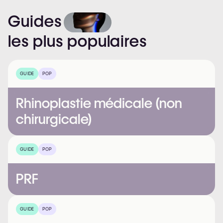
Guides
les
plus
populaires
GUIDE
POP
Rhinoplastie médicale (non
chirurgicale)
GUIDE
POP
PRF
GUIDE
POP