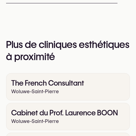
Microneedling
PRP
Les rendez-vous peuvent être pris par
téléphone au
+32 469 18 88 18
Vous pouvez également consulter leur site web
Plus de cliniques esthétiques
pour plus d’informations
https://lumeninjectables.be
à proximité
The French Consultant
Woluwe-Saint-Pierre
Cabinet du Prof. Laurence BOON
Woluwe-Saint-Pierre