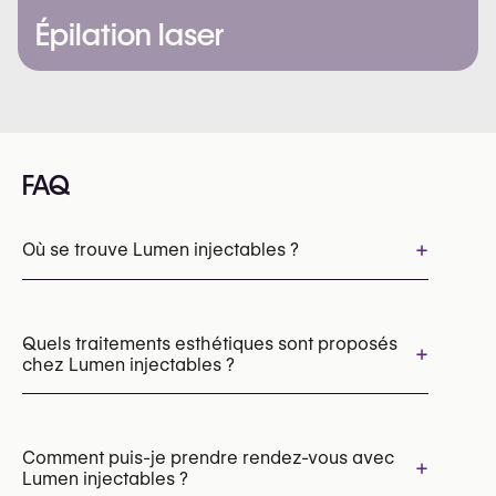
Épilation laser
FAQ
+
Où se trouve Lumen injectables ?
Quels traitements esthétiques sont proposés
+
chez Lumen injectables ?
Botox
Injections d’acide hyaluronique
Radiesse (stimulateur de collagène)
Comment puis-je prendre rendez-vous avec
+
Lumen injectables ?
Profhilo (skin booster)
Skinboosters