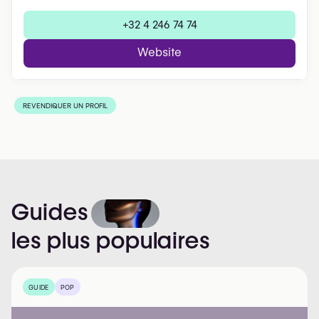
+32 4 246 74 74
Website
REVENDIQUER UN PROFIL
Guides
les
plus
populaires
GUIDE
POP