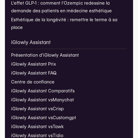
L'effet GLP-1 : comment l'Ozempic redessine la
demande des patients en médecine esthétique
Esthétique de la longévité : remettre le terme à sa
place
iGlowly Assistant
Présentation d’iGlowly Assistant
iGlowly Assistant Prix
iGlowly Assistant FAQ
Centre de confiance
iGlowly Assistant Comparatifs
iGlowly Assistant vs
Manychat
iGlowly Assistant vs
Crisp
iGlowly Assistant vs
Customgpt
iGlowly Assistant vs
Tawk
iGlowly Assistant vs
Tidio