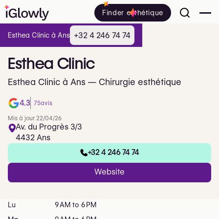
Finder esthétique
+32 4 246 74 74
Esthea Clinic à Ans
Esthea
Clinic
Esthea Clinic à Ans — Chirurgie esthétique
4.3
75
avis
Mis à jour 22/04/26
Av. du Progrès 3/3
4432 Ans
+32 4 246 74 74
Website
Lu
9 AM to 6 PM