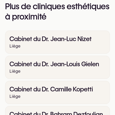
Blépharoplastie inférieure
Plus de cliniques esthétiques
pour plus d’informations
Rhinoplastie (opération du nez)
https://www.estheaclinic.com/
à proximité
Otoplastie (chirurgie des oreilles décollées)
Hyménoplastie
Nymphoplastie (labiaplastie)
Cabinet du Dr. Jean-Luc Nizet
Liège
Cabinet du Dr. Jean-Louis Gielen
Liège
Cabinet du Dr. Camille Kopetti
Liège
Cabinet du Dr. Bahram Dezfoulian