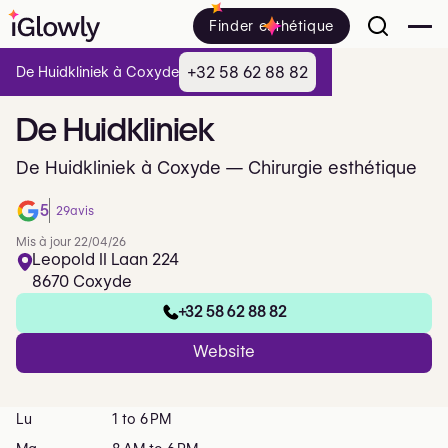
Finder esthétique
+32 58 62 88 82
De Huidkliniek à Coxyde
De
Huidkliniek
De Huidkliniek à Coxyde — Chirurgie esthétique
5
29
avis
Mis à jour 22/04/26
Leopold II Laan 224
8670 Coxyde
+32 58 62 88 82
Website
Lu
1 to 6 PM