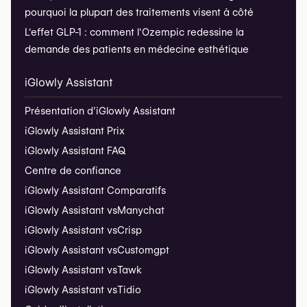
pourquoi la plupart des traitements visent à côté
L'effet GLP-1 : comment l'Ozempic redessine la
demande des patients en médecine esthétique
iGlowly Assistant
Présentation d’iGlowly Assistant
iGlowly Assistant Prix
iGlowly Assistant FAQ
Centre de confiance
iGlowly Assistant Comparatifs
iGlowly Assistant vs
Manychat
iGlowly Assistant vs
Crisp
iGlowly Assistant vs
Customgpt
iGlowly Assistant vs
Tawk
iGlowly Assistant vs
Tidio