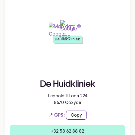
De Huidkliniek
De Huidkliniek
Leopold II Laan 224
8670 Coxyde
📍 GPS:
Copy
+32 58 62 88 82