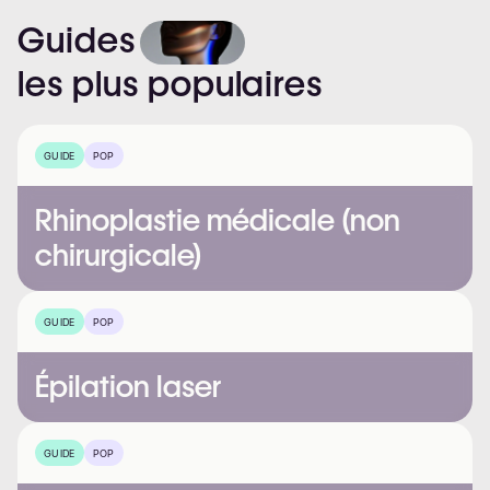
Guides
les
plus
populaires
GUIDE
POP
Rhinoplastie médicale (non
chirurgicale)
GUIDE
POP
Épilation laser
GUIDE
POP