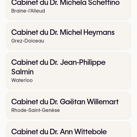
Cabinet du Dr. Michela Schettino
Augmentation des fesses par implants
Nymphoplastie (labiaplastie)
Braine-l'Alleud
Abdominoplastie (Tummy Tuck)
Greffe de cheveux
Cabinet du Dr. Michel Heymans
Grez-Doiceau
Cabinet du Dr. Jean-Philippe
Salmin
Waterloo
Cabinet du Dr. Gaëtan Willemart
Rhode-Saint-Genèse
Cabinet du Dr. Ann Wittebole