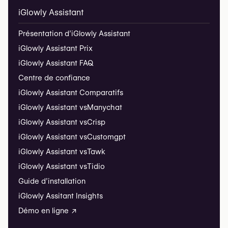
iGlowly Assistant
Présentation d’iGlowly Assistant
iGlowly Assistant Prix
iGlowly Assistant FAQ
Centre de confiance
iGlowly Assistant Comparatifs
iGlowly Assistant vs
Manychat
iGlowly Assistant vs
Crisp
iGlowly Assistant vs
Customgpt
iGlowly Assistant vs
Tawk
iGlowly Assistant vs
Tidio
Guide d’installation
iGlowly Assitant Insights
Démo en ligne ↗