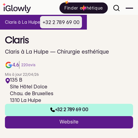
Finder esthétique
+32 2 789 69 00
Claris à La Hulpe
Claris
Claris à La Hulpe — Chirurgie esthétique
4.6
220
avis
Mis à jour 22/04/26
135 B
Site Hôtel Dolce
Chau. de Bruxelles
1310 La Hulpe
+32 2 789 69 00
Website