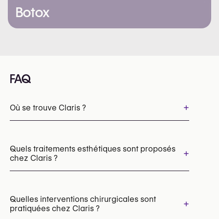
Botox
FAQ
+
Où se trouve Claris ?
Quels traitements esthétiques sont proposés
+
chez Claris ?
Injections d’acide hyaluronique
Botox
Injections d’acide hyaluronique pour les lèvres
Quelles interventions chirurgicales sont
+
pratiquées chez Claris ?
Behandeling hyperhidrose (Botox / anti-transpiratie injecties)