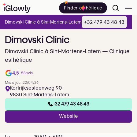
Finder esthétique
+32 479 43 48 43
Dimovski Clinic à Sint-Martens-Latem
Dimovski
Clinic
Dimovski Clinic à Sint-Martens-Latem — Clinique
esthétique
4.5
53
avis
Mis à jour 22/04/26
Kortrijksesteenweg 90
9830 Sint-Martens-Latem
+32 479 43 48 43
Website
Lu
10 AM to 6 PM