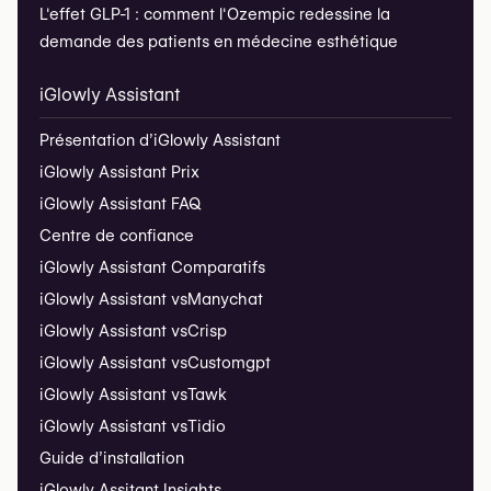
L'effet GLP-1 : comment l'Ozempic redessine la
demande des patients en médecine esthétique
iGlowly Assistant
Présentation d’iGlowly Assistant
iGlowly Assistant Prix
iGlowly Assistant FAQ
Centre de confiance
iGlowly Assistant Comparatifs
iGlowly Assistant vs
Manychat
iGlowly Assistant vs
Crisp
iGlowly Assistant vs
Customgpt
iGlowly Assistant vs
Tawk
iGlowly Assistant vs
Tidio
Guide d’installation
iGlowly Assitant Insights