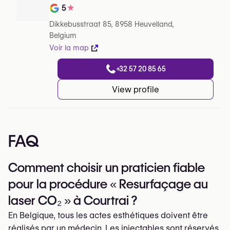
5
★
Note de sur 5 sur Google
Dikkebusstraat 85, 8958 Heuvelland,
Belgium
Voir la map
+32 57 20 85 65
View profile
FAQ
Comment choisir un praticien fiable
pour la procédure « Resurfaçage au
laser CO₂ » à Courtrai ?
En Belgique, tous les actes esthétiques doivent être
réalisés par un médecin. Les injectables sont réservés