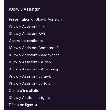
iGlowly Assistant
Présentation d’iGlowly Assistant
iGlowly Assistant Prix
iGlowly Assistant FAQ
Centre de confiance
iGlowly Assistant Comparatifs
iGlowly Assistant vs
Manychat
iGlowly Assistant vs
Crisp
iGlowly Assistant vs
Customgpt
iGlowly Assistant vs
Tawk
iGlowly Assistant vs
Tidio
Guide d’installation
iGlowly Assitant Insights
Démo en ligne ↗