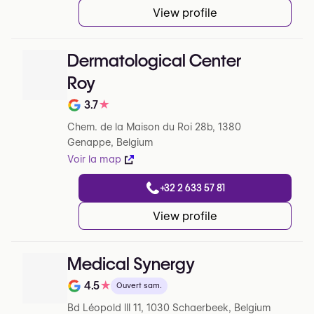
View profile
Dermatological Center
Roy
3.7
★
Note de sur 5 sur Google
Chem. de la Maison du Roi 28b, 1380
Genappe, Belgium
Voir la map
+32 2 633 57 81
View profile
Medical Synergy
4.5
★
Ouvert sam.
Note de sur 5 sur Google
Bd Léopold III 11, 1030 Schaerbeek, Belgium