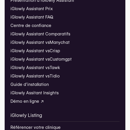
Présentation d’iGlowly Assistant
iGlowly Assistant Prix
iGlowly Assistant FAQ
Centre de confiance
iGlowly Assistant Comparatifs
iGlowly Assistant vs
Manychat
iGlowly Assistant vs
Crisp
iGlowly Assistant vs
Customgpt
iGlowly Assistant vs
Tawk
iGlowly Assistant vs
Tidio
Guide d’installation
iGlowly Assitant Insights
Démo en ligne ↗
iGlowly Listing
Référencer votre clinique