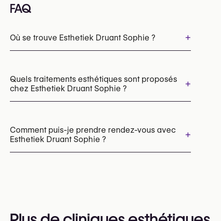
FAQ
+
Où se trouve Esthetiek Druant Sophie ?
Quels traitements esthétiques sont proposés
+
chez Esthetiek Druant Sophie ?
Resurfaçage au laser CO₂
Resurfaçage cutané au laser
Comment puis-je prendre rendez-vous avec
+
Esthetiek Druant Sophie ?
Les rendez-vous peuvent être pris par
téléphone au
+32 57 20 85 65
Vous pouvez également consulter leur site web
Plus de cliniques esthétiques
pour plus d’informations