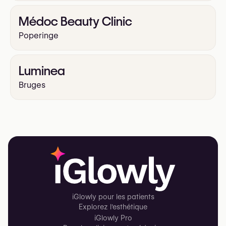
Médoc Beauty Clinic
Poperinge
Luminea
Bruges
iGlowly pour les patients
Explorez l'esthétique
iGlowly Pro