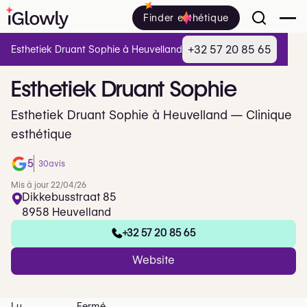
Finder esthétique
+32 57 20 85 65
Esthetiek Druant Sophie à Heuvelland
Esthetiek
Druant
Sophie
Esthetiek Druant Sophie à Heuvelland — Clinique
esthétique
5
30
avis
Mis à jour 22/04/26
Dikkebusstraat 85
8958 Heuvelland
+32 57 20 85 65
Website
Lu
Fermé