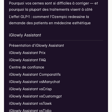
Pourquoi vos cernes sont si difficiles à corriger — et
pourquoi la plupart des traitements visent à côté
L'effet GLP-1 : comment l'Ozempic redessine la
demande des patients en médecine esthétique
iGlowly Assistant
Présentation d’iGlowly Assistant
iGlowly Assistant Prix
iGlowly Assistant FAQ
Centre de confiance
iGlowly Assistant Comparatifs
iGlowly Assistant vs
Manychat
iGlowly Assistant vs
Crisp
iGlowly Assistant vs
Customgpt
iGlowly Assistant vs
Tawk
iGlowly Assistant vs
Tidio