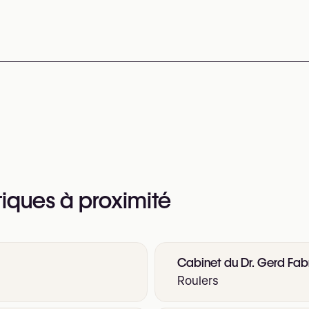
éphone au
+32 486 24 44 94
 web pour plus d’informations
tiques à proximité
Cabinet du Dr. Gerd Fab
Roulers