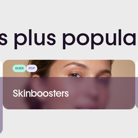
s
plus
popula
GUIDE
POP
Skinboosters