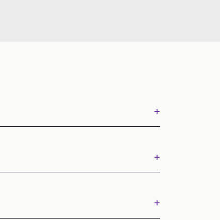
+
+
+