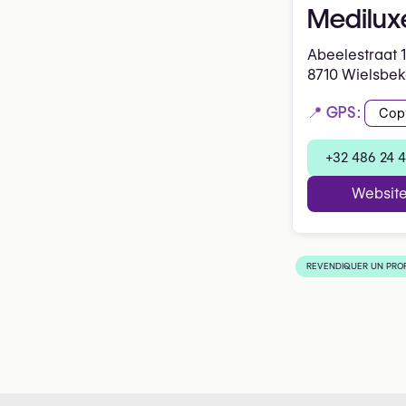
Medilux
Abeelestraat 
8710 Wielsbe
📍 GPS:
Cop
+32 486 24 
Websit
REVENDIQUER UN PROF