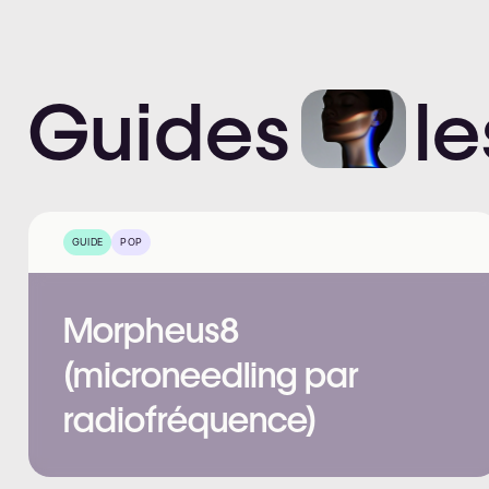
Guides
le
GUIDE
POP
Morpheus8
(microneedling par
radiofréquence)