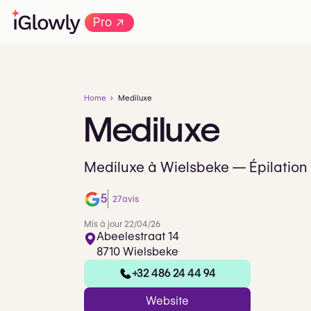
→
Pro
Home
Mediluxe
Mediluxe
Mediluxe à Wielsbeke — Épilation 
5
27
avis
Mis à jour 22/04/26
Abeelestraat 14
8710 Wielsbeke
+32 486 24 44 94
Website