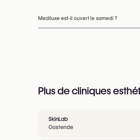
Les rendez-vous peuvent être pris par tél
Vous pouvez également consulter leur site
Mediluxe est-il ouvert le samedi ?
https://www.mediluxe.be/
Oui
Plus de cliniques esthé
SkinLab
Oostende