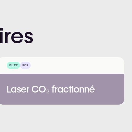
ires
GUIDE
POP
Laser CO₂ fractionné