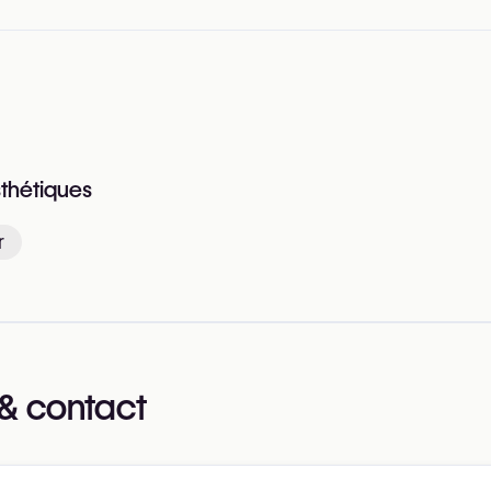
sthétiques
r
& contact