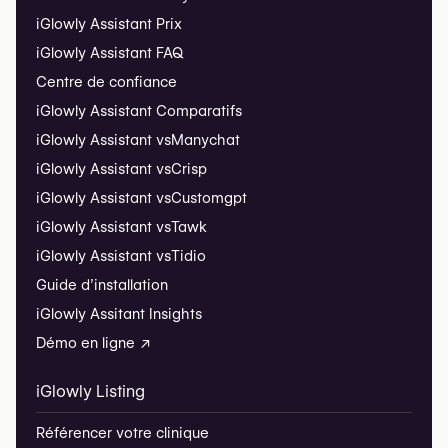
iGlowly Assistant Prix
iGlowly Assistant FAQ
Centre de confiance
iGlowly Assistant Comparatifs
iGlowly Assistant vs
Manychat
iGlowly Assistant vs
Crisp
iGlowly Assistant vs
Customgpt
iGlowly Assistant vs
Tawk
iGlowly Assistant vs
Tidio
Guide d’installation
iGlowly Assitant Insights
Démo en ligne ↗
iGlowly Listing
Référencer votre clinique