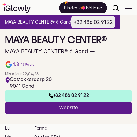
Finder esthétique
+32 486 02 91 22
MAYA BEAUTY CENTER®️ à Gand
MAYA
BEAUTY
CENTER®️
MAYA BEAUTY CENTER®️ à Gand —
4.8
139
avis
Mis à jour 22/04/26
Oostakkerdorp 20
9041 Gand
+32 486 02 91 22
Website
Lu
Fermé