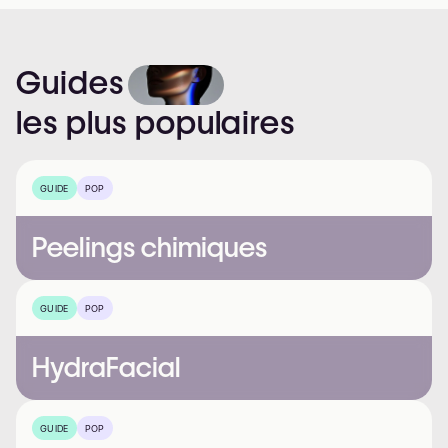
Guides
les
plus
populaires
GUIDE
POP
Peelings chimiques
GUIDE
POP
HydraFacial
GUIDE
POP