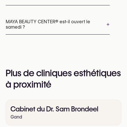
Les rendez-vous peuvent être pris par
téléphone au
MAYA BEAUTY CENTER®️ est-il ouvert le
+
samedi ?
+32 486 02 91 22
Vous pouvez également consulter leur site web
pour plus d’informations
Oui
https://mayabeautycenter.be/
Plus de cliniques esthétiques
à proximité
Cabinet du Dr. Sam Brondeel
Gand