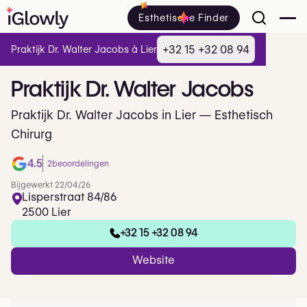
Esthetische Finder
+32 15 +32 08 94
Praktijk Dr. Walter Jacobs à Lier
Praktijk
Dr.
Walter
Jacobs
Praktijk Dr. Walter Jacobs in Lier — Esthetisch
Chirurg
4.5
2
beoordelingen
Bijgewerkt 22/04/26
Lisperstraat 84/86
2500 Lier
+32 15 +32 08 94
Website