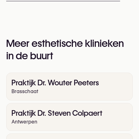
Afspraken kunnen worden gemaakt via
+32 15 +32 08 94
U kunt ook hun website bezoeken voor meer
informatie:
Meer esthetische klinieken
https://plastischechirurgie-jacobs.be/
in de buurt
Praktijk Dr. Wouter Peeters
Brasschaat
Praktijk Dr. Steven Colpaert
Antwerpen