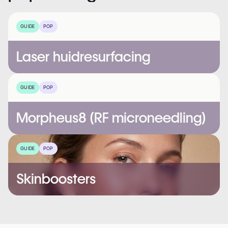
GUIDE
POP
Laser huidresurfacing
GUIDE
POP
Morpheus8 (RF microneedling)
GUIDE
POP
Skinboosters