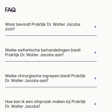
FAQ
Waar bevindt Praktijk Dr. Walter Jacobs
+
zich?
Welke esthetische behandelingen biedt
+
Praktijk Dr. Walter Jacobs aan?
No items found.
Welke chirurgische ingrepen biedt Praktijk
+
Dr. Walter Jacobs aan?
Bovenooglidcorrectie
Chirurgie bij huidkanker
Hoe kan ik een afspraak maken bij Praktijk
+
Dr. Walter Jacobs?
Onderooglidcorrectie (onderooglid blepharoplastie)