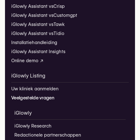
iGlowly Assistant vs
Crisp
iGlowly Assistant vs
Customgpt
iGlowly Assistant vs
Tawk
iGlowly Assistant vs
Tidio
Installatiehandleiding
iGlowly Assistant Insights
Online demo ↗
iGlowly Listing
Uw kliniek aanmelden
Veelgestelde vragen
iGlowly
iGlowly Research
Redactionele partnerschappen