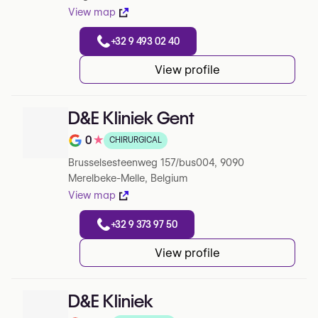
View map
+32 9 493 02 40
View profile
D&E Kliniek Gent
0
★
CHIRURGICAL
Note de 0 sur 5 sur Google
Brusselsesteenweg 157/bus004, 9090
Merelbeke-Melle, Belgium
View map
+32 9 373 97 50
View profile
D&E Kliniek