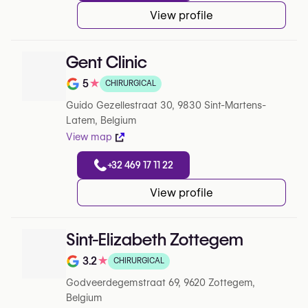
View profile
Gent Clinic
5
★
CHIRURGICAL
Note de 5 sur 5 sur Google
Guido Gezellestraat 30, 9830 Sint-Martens-
Latem, Belgium
View map
+32 469 17 11 22
View profile
Sint-Elizabeth Zottegem
3.2
★
CHIRURGICAL
Note de 3.2 sur 5 sur Google
Godveerdegemstraat 69, 9620 Zottegem,
Belgium