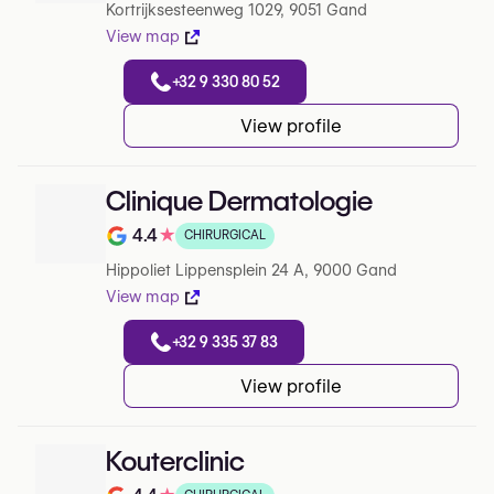
Kortrijksesteenweg 1029, 9051 Gand
View map
+32 9 330 80 52
View profile
Clinique Dermatologie
4.4
★
CHIRURGICAL
Note de 4.4 sur 5 sur Google
Hippoliet Lippensplein 24 A, 9000 Gand
View map
+32 9 335 37 83
View profile
Kouterclinic