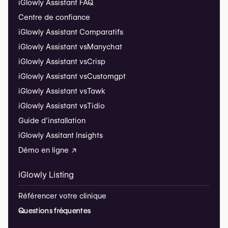
iGlowly Assistant FAQ
Centre de confiance
iGlowly Assistant Comparatifs
iGlowly Assistant vs
Manychat
iGlowly Assistant vs
Crisp
iGlowly Assistant vs
Customgpt
iGlowly Assistant vs
Tawk
iGlowly Assistant vs
Tidio
Guide d’installation
iGlowly Assitant Insights
Démo en ligne ↗
iGlowly Listing
Référencer votre clinique
Questions fréquentes