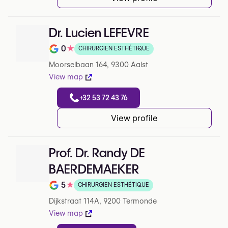
Dr. Lucien LEFEVRE
0
★
CHIRURGIEN ESTHÉTIQUE
Note de 0 sur 5 sur Google
Moorselbaan 164, 9300 Aalst
View map
+32 53 72 43 76
View profile
Prof. Dr. Randy DE
BAERDEMAEKER
5
★
CHIRURGIEN ESTHÉTIQUE
Note de 5 sur 5 sur Google
Dijkstraat 114A, 9200 Termonde
View map