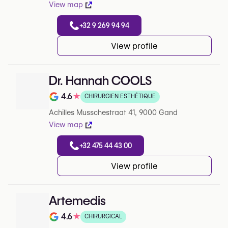
View map
+32 9 269 94 94
View profile
Dr. Hannah COOLS
4.6
★
CHIRURGIEN ESTHÉTIQUE
Note de 4.6 sur 5 sur Google
Achilles Musschestraat 41, 9000 Gand
View map
+32 475 44 43 00
View profile
Artemedis
4.6
★
CHIRURGICAL
Note de 4.6 sur 5 sur Google