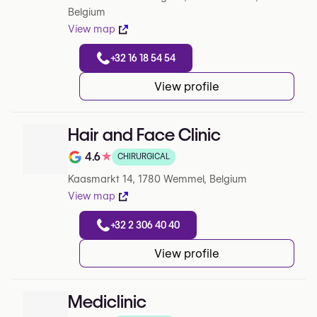
Belgium
View map
+32 16 18 54 54
View profile
Hair and Face Clinic
4.6
★
CHIRURGICAL
Note de 4.6 sur 5 sur Google
Kaasmarkt 14, 1780 Wemmel, Belgium
View map
+32 2 306 40 40
View profile
Mediclinic