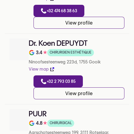
+32 474 68 38 63
View profile
Dr. Koen DEPUYDT
3.4
★
CHIRURGIEN ESTHÉTIQUE
Note de 3.4 sur 5 sur Google
Ninoofsesteenweg 223d, 1755 Gooik
View map
+32 2 793 03 85
View profile
PUUR
4.8
★
CHIRURGICAL
Note de 4.8 sur 5 sur Google
Aarschotsesteenweg 199, 3111 Rotselaar,