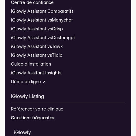
Centre de confiance
iGlowly Assistant Comparatifs
iGlowly Assistant vs
Manychat
iGlowly Assistant vs
Crisp
iGlowly Assistant vs
Customgpt
iGlowly Assistant vs
Tawk
iGlowly Assistant vs
Tidio
Guide d’installation
iGlowly Assitant Insights
Démo en ligne ↗
iGlowly Listing
Référencer votre clinique
Questions fréquentes
iGlowly