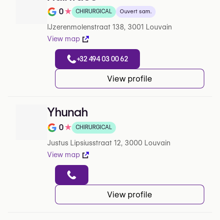
0
★
CHIRURGICAL
Ouvert sam.
Note de 0 sur 5 sur Google
IJzerenmolenstraat 138, 3001 Louvain
View map
+32 494 03 00 62
View profile
Yhunah
0
★
CHIRURGICAL
Note de 0 sur 5 sur Google
Justus Lipsiusstraat 12, 3000 Louvain
View map
View profile