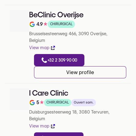
BeClinic Overijse
4.9
★
CHIRURGICAL
Note de 4.9 sur 5 sur Google
Brusselsesteenweg 466, 3090 Overijse,
Belgium
View map
+32 2 309 90 00
View profile
I Care Clinic
5
★
CHIRURGICAL
Ouvert sam.
Note de 5 sur 5 sur Google
Duisburgsesteenweg 18, 3080 Tervuren,
Belgium
View map