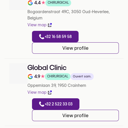
4.4
★
CHIRURGICAL
Note de 4.4 sur 5 sur Google
Bogaardenstraat 49C, 3050 Oud-Heverlee,
Belgium
View map
+32 16 58 59 58
View profile
Global Clinic
4.9
★
CHIRURGICAL
Ouvert sam.
Note de 4.9 sur 5 sur Google
Oppemlaan 39, 1950 Crainhem
View map
+32 2 522 33 03
View profile