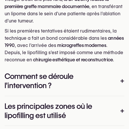
première greffe mammaire documentée
, en transférant
un lipome dans le sein d’une patiente après l’ablation
d’une tumeur.
Si les premières tentatives étaient rudimentaires, la
technique a fait un bond considérable dans les
années
1990
, avec l’arrivée des
microgreffes modernes
.
Depuis, le lipofilling s’est imposé comme une méthode
reconnue en
chirurgie esthétique et reconstructrice
.
Comment se déroule
+
l’intervention ?
1. Prélèvement de la graisse
Les principales zones où le
La graisse est retirée par liposuccion à faible pression
+
lipofilling est utilisé
dans des zones comme l’abdomen, les flancs,
l’intérieur des cuisses ou les hanches. L’objectif est de
préserver au maximum l’intégrité des cellules