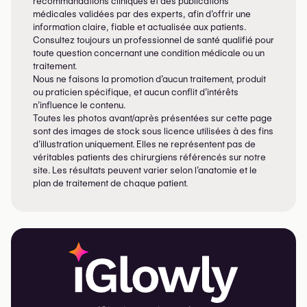
recommandations cliniques et des publications
Intervention associée
:
Lipofilling du visage
médicales validées par des experts, afin d’offrir une
information claire, fiable et actualisée aux patients.
Rajeunissement des mains
Consultez toujours un professionnel de santé qualifié pour
toute question concernant une condition médicale ou un
Les mains trahissent souvent l’âge plus tôt que le
traitement.
Nous ne faisons la promotion d’aucun traitement, produit
visage. Elles deviennent
creuses, osseuses, marquées
ou praticien spécifique, et aucun conflit d’intérêts
par les veines
et les tendons.
n’influence le contenu.
Toutes les photos avant/après présentées sur cette page
Le lipofilling permet de :
sont des images de stock sous licence utilisées à des fins
d’illustration uniquement. Elles ne représentent pas de
Restaurer le volume
véritables patients des chirurgiens référencés sur notre
Adoucir les tendons visibles
site. Les résultats peuvent varier selon l’anatomie et le
plan de traitement de chaque patient.
Lisser la peau amincie et fripée
Améliorer la texture et l’hydratation au fil du temps
Les propriétés régénératives de la graisse expliquent
en partie l’amélioration progressive de la peau.
Intervention associée
: Rajeunissement des mains