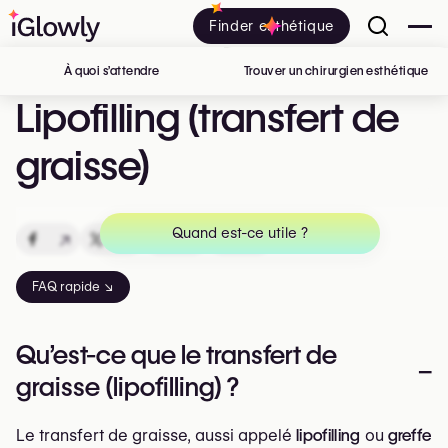
Finder esthétique
À quoi s’attendre
Trouver un chirurgien esthétique
en 
Lipofilling (transfert de
graisse)
Quand est-ce utile ?
↗
↗
↗
↗
FAQ rapide ↘
Qu’est-ce que le transfert de
–
graisse (lipofilling) ?
Le transfert de graisse, aussi appelé
lipofilling
ou
greffe