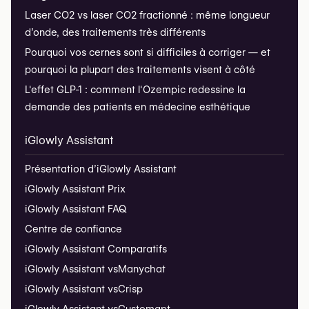
Dans les interventions de remodelage avancé comme
Laser CO2 vs laser CO2 fractionné : même longueur
la
liposuccion haute définition
, le lipofilling peut être
d’onde, des traitements très différents
utilisé pour
accentuer les lignes musculaires
, en
Pourquoi vos cernes sont si difficiles à corriger — et
injectant la graisse le long des contours anatomiques.
pourquoi la plupart des traitements visent à côté
Ce procédé permet de :
L'effet GLP-1 : comment l'Ozempic redessine la
Dessiner la
ceinture abdominale
(effet "six-pack")
demande des patients en médecine esthétique
Définir les
obliques
,
pectoraux
ou
deltoïdes
iGlowly Assistant
Il est surtout pratiqué chez des hommes ayant
peu de
Présentation d’iGlowly Assistant
masse grasse
, et nécessite une technique
extrêmement précise pour
respecter l’anatomie
iGlowly Assistant Prix
naturelle
.
iGlowly Assistant FAQ
Centre de confiance
À découvrir :
Liposuccion haute définition
iGlowly Assistant Comparatifs
Utilisation régénérative : cicatrices, brûlures
iGlowly Assistant vs
Manychat
et tissus endommagés
iGlowly Assistant vs
Crisp
iGlowly Assistant vs
Customgpt