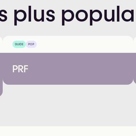
s
plus
popula
GUIDE
POP
PRF