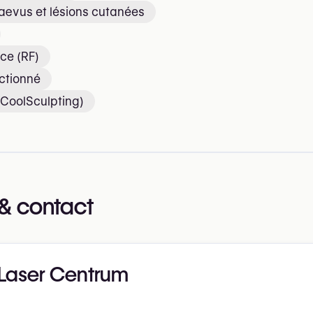
nævus et lésions cutanées
ce (RF)
ctionné
(CoolSculpting)
& contact
Laser Centrum