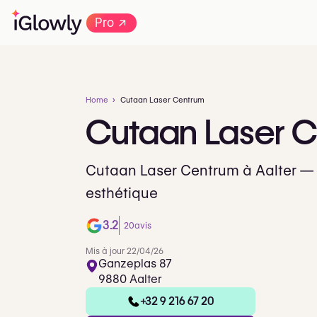
→
Pro
Home
Cutaan Laser Centrum
Cutaan
Laser
C
Cutaan Laser Centrum à Aalter — 
esthétique
3.2
20
avis
Mis à jour 22/04/26
Ganzeplas 87
9880 Aalter
+32 9 216 67 20