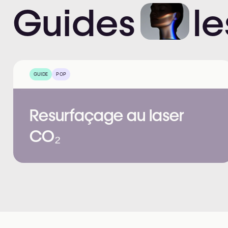
Guides
le
GUIDE
POP
Resurfaçage au laser
CO₂