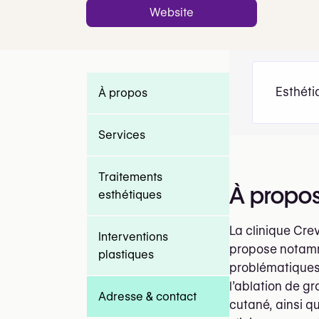
Website
Esthéti
À propos
Services
Traitements
À propo
esthétiques
La clinique Cre
Interventions
propose notamme
plastiques
problématiques
l’ablation de g
Adresse & contact
cutané, ainsi q