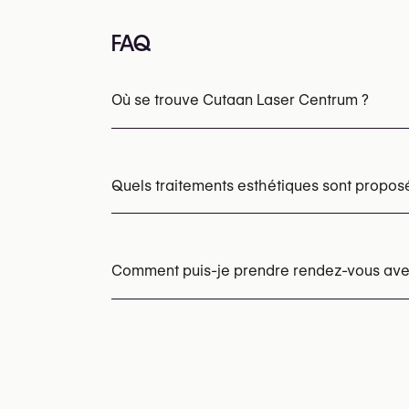
FAQ
Où se trouve Cutaan Laser Centrum ?
Quels traitements esthétiques sont propo
Laser vasculaire (ExcelV, Lumecca)
Laser 
Ablation de nævus et lésions cutanées
La
Comment puis-je prendre rendez-vous ave
Les rendez-vous peuvent être pris par tél
Vous pouvez également consulter leur site
https://www.cutaanlasercentrum.be/