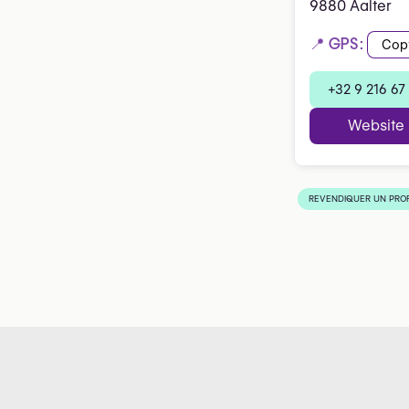
9880 Aalter
📍 GPS:
Cop
+32 9 216 67
Website
REVENDIQUER UN PROF