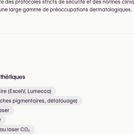
te des protocoles stricts de sécurité et des normes clini
 une large gamme de préoccupations dermatologiques.
sthétiques
ire (ExcelV, Lumecca)
aches pigmentaires, détatouage)
aser
r
au laser CO₂