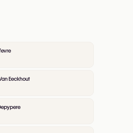
fevre
 Van Eeckhout
 Depypere