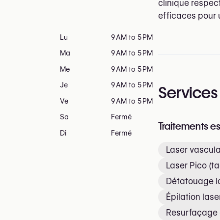
clinique respec
efficaces pour
Lu
9 AM to 5 PM
Ma
9 AM to 5 PM
Me
9 AM to 5 PM
Je
9 AM to 5 PM
Services
Ve
9 AM to 5 PM
Sa
Fermé
Traitements e
Di
Fermé
Laser vascula
Laser Pico (t
Détatouage l
Épilation lase
Resurfaçage 