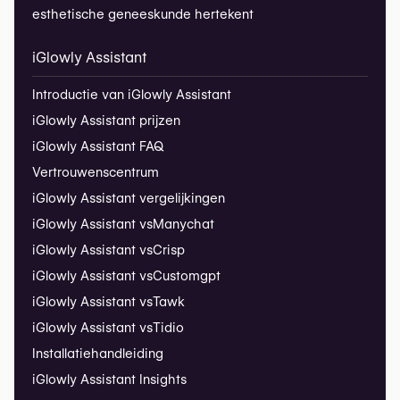
esthetische geneeskunde hertekent
iGlowly Assistant
Introductie van iGlowly Assistant
iGlowly Assistant prijzen
iGlowly Assistant FAQ
Vertrouwenscentrum
iGlowly Assistant vergelijkingen
iGlowly Assistant vs
Manychat
iGlowly Assistant vs
Crisp
iGlowly Assistant vs
Customgpt
iGlowly Assistant vs
Tawk
iGlowly Assistant vs
Tidio
Installatiehandleiding
iGlowly Assistant Insights