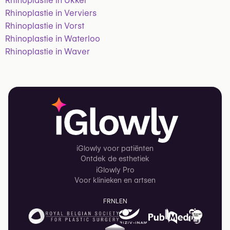
Rhinoplastie in Ukkel
Rhinoplastie in Verviers
Rhinoplastie in Vorst
Rhinoplastie in Waterloo
Rhinoplastie in Waver
iGlowly voor patiënten
Ontdek de esthetiek
iGlowly Pro
Voor klinieken en artsen
FR
NL
EN