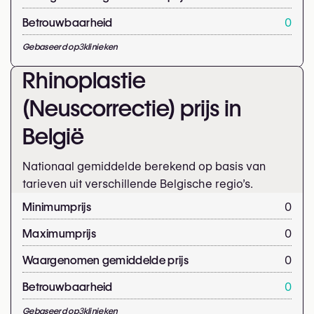
Betrouwbaarheid
0
Gebaseerd op
3
klinieken
Rhinoplastie
(Neuscorrectie) prijs in
België
Nationaal gemiddelde berekend op basis van
tarieven uit verschillende Belgische regio’s.
Minimumprijs
0
Maximumprijs
0
Waargenomen gemiddelde prijs
0
Betrouwbaarheid
0
Gebaseerd op
3
klinieken