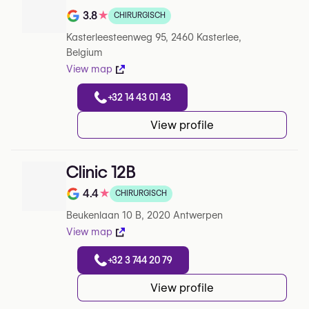
3.8
★
CHIRURGISCH
Note de 3.8 sur 5 sur Google
Kasterleesteenweg 95, 2460 Kasterlee,
Belgium
View map
+32 14 43 01 43
View profile
Clinic 12B
4.4
★
CHIRURGISCH
Note de 4.4 sur 5 sur Google
Beukenlaan 10 B, 2020 Antwerpen
View map
+32 3 744 20 79
View profile