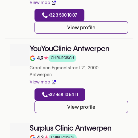
View map
+32 3 500 10 07
View profile
YouYouClinic Antwerpen
4.9
★
CHIRURGISCH
Note de 4.9 sur 5 sur Google
Graaf van Egmontstraat 21, 2000
Antwerpen
View map
+32 468 10 54 11
View profile
Surplus Clinic Antwerpen
4.3
★
CHIRURGISCH