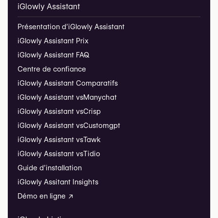
iGlowly Assistant
Présentation d’iGlowly Assistant
iGlowly Assistant Prix
iGlowly Assistant FAQ
Centre de confiance
iGlowly Assistant Comparatifs
iGlowly Assistant vs
Manychat
iGlowly Assistant vs
Crisp
iGlowly Assistant vs
Customgpt
iGlowly Assistant vs
Tawk
iGlowly Assistant vs
Tidio
Guide d’installation
iGlowly Assitant Insights
Démo en ligne ↗