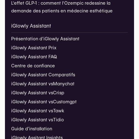
L'effet GLP-1 : comment l'Ozempic redessine la
demande des patients en médecine esthétique
iGlowly Assistant
Présentation d’iGlowly Assistant
iGlowly Assistant Prix
iGlowly Assistant FAQ
Centre de confiance
iGlowly Assistant Comparatifs
iGlowly Assistant vs
Manychat
iGlowly Assistant vs
Crisp
iGlowly Assistant vs
Customgpt
iGlowly Assistant vs
Tawk
iGlowly Assistant vs
Tidio
Guide d’installation
iGlowly Assitant Insights