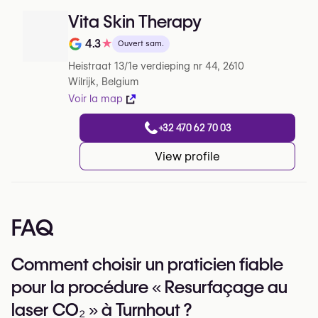
Vita Skin Therapy
4.3
★
Ouvert sam.
Note de sur 5 sur Google
Heistraat 13/1e verdieping nr 44, 2610
Wilrijk, Belgium
Voir la map
+32 470 62 70 03
View profile
FAQ
Comment choisir un praticien fiable
pour la procédure « Resurfaçage au
laser CO₂ » à Turnhout ?