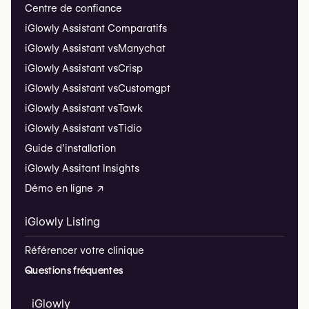
Centre de confiance
iGlowly Assistant Comparatifs
iGlowly Assistant vs
Manychat
iGlowly Assistant vs
Crisp
iGlowly Assistant vs
Customgpt
iGlowly Assistant vs
Tawk
iGlowly Assistant vs
Tidio
Guide d’installation
iGlowly Assitant Insights
Démo en ligne ↗
iGlowly Listing
Référencer votre clinique
Questions fréquentes
iGlowly