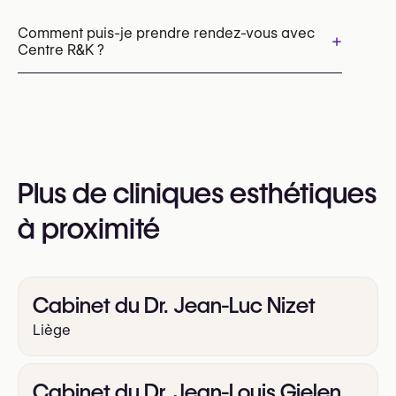
Radiofréquence (RF)
HydraFacial
Microneedling
Resurfaçage cutané au laser
Comment puis-je prendre rendez-vous avec
+
Centre R&K ?
Sculptage corporel EMS (HIFEM)
Épilation laser
Photofacial par IPL
Les rendez-vous peuvent être pris par
téléphone au
+32 477 53 74 21
Vous pouvez également consulter leur site web
Plus de cliniques esthétiques
pour plus d’informations
https://www.centre-rk.com/
à proximité
Cabinet du Dr. Jean-Luc Nizet
Liège
Cabinet du Dr. Jean-Louis Gielen