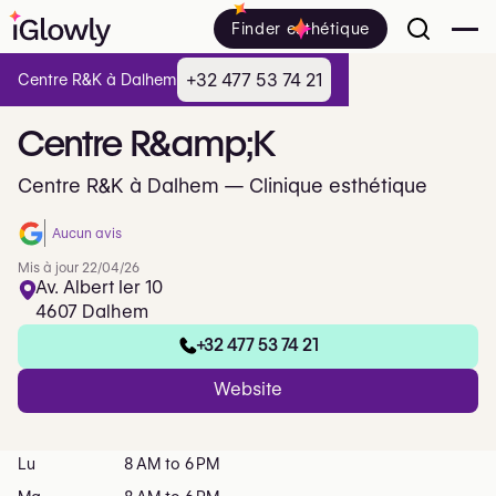
Finder esthétique
+32 477 53 74 21
Centre R&K à Dalhem
Centre
R&amp;K
Centre R&K à Dalhem — Clinique esthétique
Aucun avis
Mis à jour 22/04/26
Av. Albert Ier 10
4607 Dalhem
+32 477 53 74 21
Website
Lu
8 AM to 6 PM