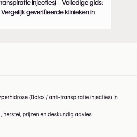
anspiratie injecties) – Volledige gids:
s. Vergelijk geverifieerde klinieken in
n België
rhidrose (Botox / anti-transpiratie injecties) in
s, herstel, prijzen en deskundig advies