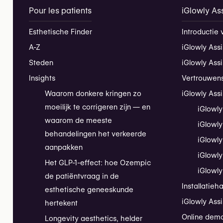
Pour les patients
iGlowly Ass
Esthetische Finder
Introductie 
A-Z
iGlowly Assi
Steden
iGlowly Ass
Insights
Vertrouwen
Waarom donkere kringen zo
iGlowly Assi
moeilijk te corrigeren zijn — en
iGlowly
waarom de meeste
iGlowly
behandelingen het verkeerde
iGlowly
aanpakken
iGlowly
Het GLP-1-effect: hoe Ozempic
iGlowly
de patiëntvraag in de
Installatieh
esthetische geneeskunde
iGlowly Assi
hertekent
Online dem
Longevity aesthetics, helder