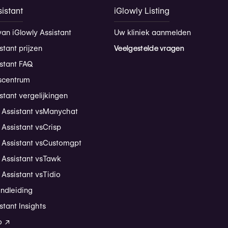
istant
iGlowly Listing
van iGlowly Assistant
Uw kliniek aanmelden
stant prijzen
Veelgestelde vragen
istant FAQ
scentrum
stant vergelijkingen
 Assistant vs
Manychat
 Assistant vs
Crisp
 Assistant vs
Customgpt
 Assistant vs
Tawk
 Assistant vs
Tidio
andleiding
stant Insights
o ↗