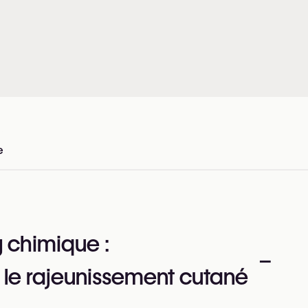
e
en Belgique
g chimique :
–
 le rajeunissement cutané