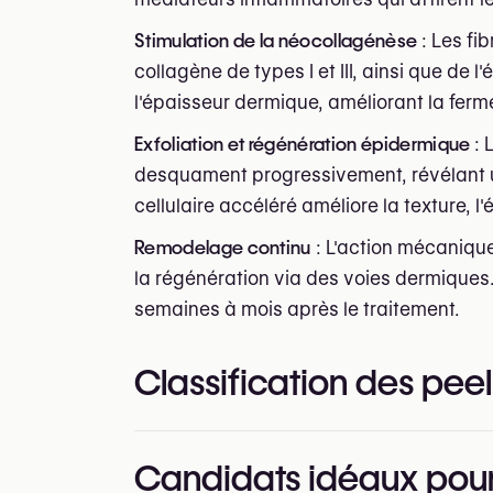
Stimulation de la néocollagénèse
: Les fi
collagène de types I et III, ainsi que de 
l'épaisseur dermique, améliorant la ferm
Exfoliation et régénération épidermique
: 
desquament progressivement, révélant u
cellulaire accéléré améliore la texture, l'é
Remodelage continu
: L'action mécanique
la régénération via des voies dermiques
semaines à mois après le traitement.
Classification des peel
Les peelings chimiques sont classés sel
Candidats idéaux pour
déterminant pour les résultats, le temps 