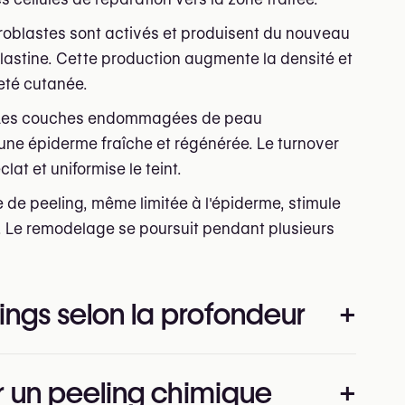
broblastes sont activés et produisent du nouveau
l'élastine. Cette production augmente la densité et
eté cutanée.
Les couches endommagées de peau
ne épiderme fraîche et régénérée. Le turnover
clat et uniformise le teint.
 de peeling, même limitée à l'épiderme, stimule
. Le remodelage se poursuit pendant plusieurs
ings selon la profondeur
+
on la profondeur de pénétration cutanée, facteur
 un peeling chimique
+
de récupération et les risques potentiels.