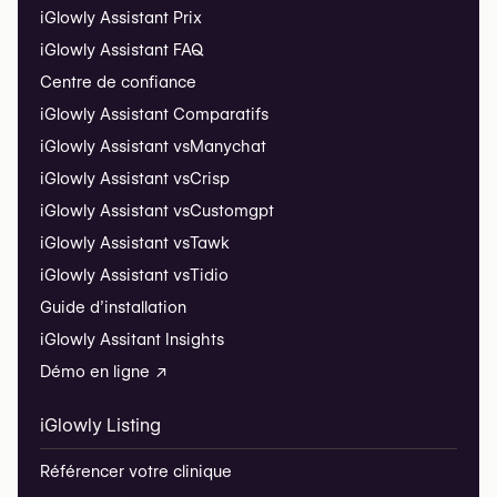
iGlowly Assistant Prix
iGlowly Assistant FAQ
Centre de confiance
iGlowly Assistant Comparatifs
iGlowly Assistant vs
Manychat
iGlowly Assistant vs
Crisp
iGlowly Assistant vs
Customgpt
iGlowly Assistant vs
Tawk
iGlowly Assistant vs
Tidio
Guide d’installation
iGlowly Assitant Insights
Démo en ligne ↗
iGlowly Listing
Référencer votre clinique