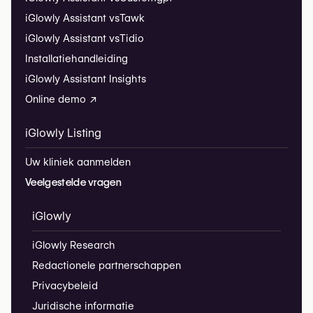
iGlowly Assistant vs
Tawk
iGlowly Assistant vs
Tidio
Installatiehandleiding
iGlowly Assistant Insights
Online demo ↗
iGlowly Listing
Uw kliniek aanmelden
Veelgestelde vragen
iGlowly
iGlowly Research
Redactionele partnerschappen
Privacybeleid
Juridische informatie