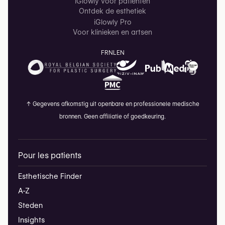
iGlowly voor patiënten
Ontdek de esthetiek
iGlowly Pro
Voor klinieken en artsen
FR
NL
EN
↑
Gegevens afkomstig uit openbare en professionele medische
bronnen. Geen affiliatie of goedkeuring.
Pour les patients
Esthetische Finder
A-Z
Steden
Insights