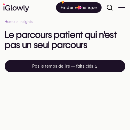
Finder esthétique
Home
Insights
Le
parcours
patient
qui
n'est
pas
un
seul
parcours
Pas le temps de lire — faits clés
↘