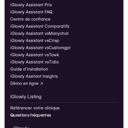
iGlowly Assistant Prix
iGlowly Assistant FAQ
Centre de confiance
iGlowly Assistant Comparatifs
iGlowly Assistant vs
Manychat
iGlowly Assistant vs
Crisp
iGlowly Assistant vs
Customgpt
iGlowly Assistant vs
Tawk
iGlowly Assistant vs
Tidio
Guide d’installation
iGlowly Assitant Insights
Démo en ligne ↗
iGlowly Listing
Référencer votre clinique
Questions fréquentes