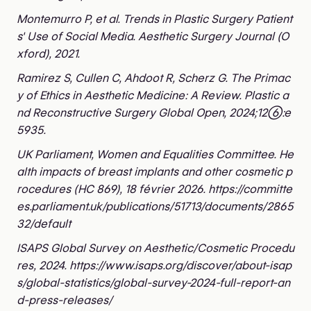
Montemurro P, et al. Trends in Plastic Surgery Patient
s' Use of Social Media. Aesthetic Surgery Journal (O
xford), 2021.
Ramirez S, Cullen C, Ahdoot R, Scherz G. The Primac
y of Ethics in Aesthetic Medicine: A Review. Plastic a
nd Reconstructive Surgery Global Open, 2024;12(6):e
5935.
UK Parliament, Women and Equalities Committee. He
alth impacts of breast implants and other cosmetic p
rocedures (HC 869), 18 février 2026. https://committe
es.parliament.uk/publications/51713/documents/2865
32/default
ISAPS Global Survey on Aesthetic/Cosmetic Procedu
res, 2024. https://www.isaps.org/discover/about-isap
s/global-statistics/global-survey-2024-full-report-an
d-press-releases/