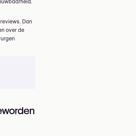
rouwbaarheid.
-reviews. Dan
en over de
irurgen
geworden