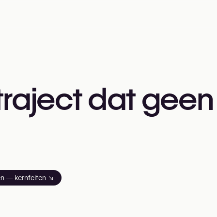
traject
dat
geen
en — kernfeiten
↘