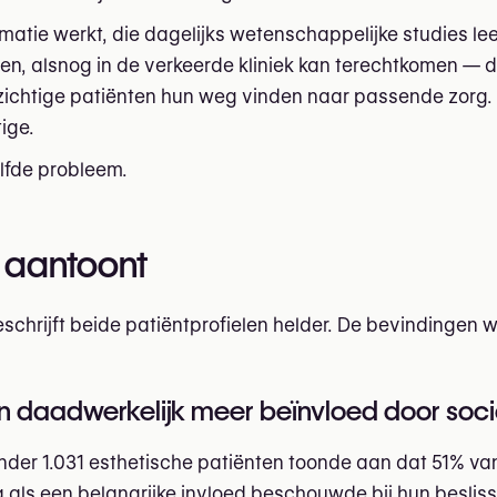
rmatie werkt, die dagelijks wetenschappelijke studies lee
en, alsnog in de verkeerde kliniek kan terechtkomen — d
zichtige patiënten hun weg vinden naar passende zorg. 
ige.
lfde probleem.
 aantoont
schrijft beide patiëntprofielen helder. De bevindingen wi
n daadwerkelijk meer beïnvloed door soc
onder 1.031 esthetische patiënten toonde aan dat 51% va
a als een belangrijke invloed beschouwde bij hun beslis