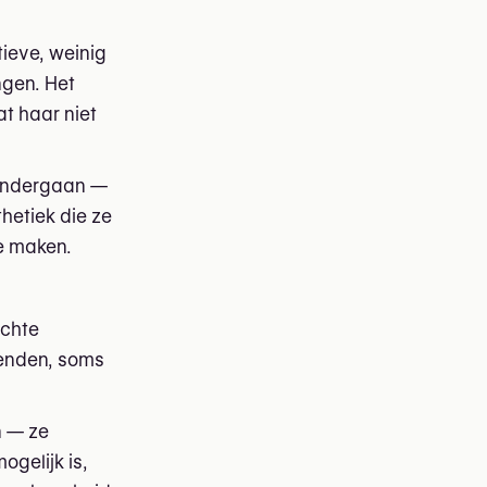
tieve, weinig
ngen. Het
at haar niet
t ondergaan —
thetiek die ze
te maken.
echte
zenden, soms
n — ze
ogelijk is,