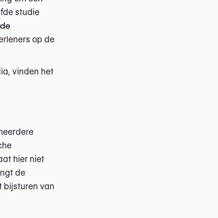
fde studie
nde
erleners op de
ia, vinden het
 meerdere
che
at hier niet
engt de
 bijsturen van