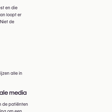
st en die
an loopt er
Niet de
jzen alle in
iale media
n de patiënten
sing om een