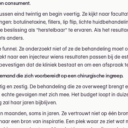
een consument.
ssen eind twintig en begin veertig. Ze kijkt naar faculta
n: botulinetoxine, fillers, lip flip, lichte huidbehandeli
 beslissing als "herstelbaar" te ervaren. Als het resulta
ets anders.
de funnel. Ze onderzoekt niet of ze de behandeling moe
ekt naar een injecteur wiens resultaten passen bij de es
e bevestigen dat de kliniek bestaat en om een afspraak 
 iemand die zich voorbereidt op een chirurgische ingreep.
tig en zestig. De behandeling die ze overweegt brengt 
en echte gevolgen met zich mee. Het budget loopt in dui
 zal haar jaren bijblijven.
t in maanden, soms in jaren. Ze vertrouwt niet op één bro
r haar een bron van inspiratie. Een plek waar ze ziet wat m