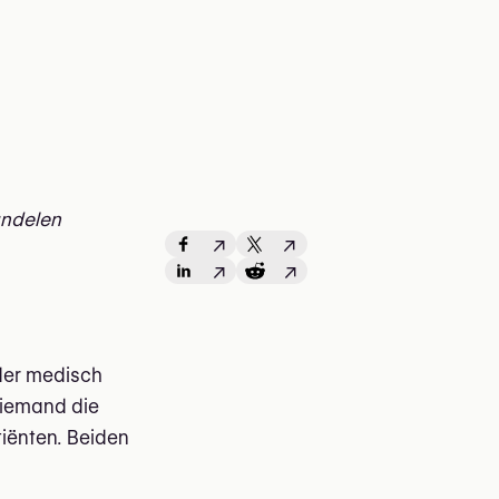
andelen
↗
↗
↗
↗
der medisch
 iemand die
tiënten. Beiden