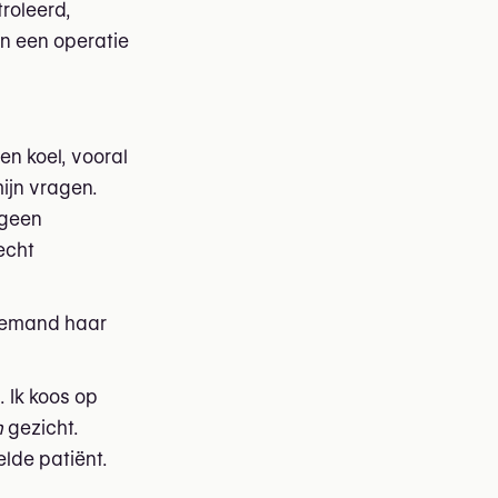
troleerd,
n een operatie
en koel, vooral
ijn vragen.
 geen
echt
niemand haar
 Ik koos op
n
gezicht.
lde patiënt.