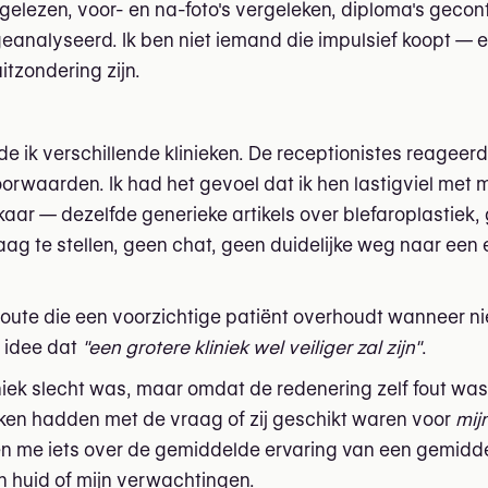
 gelezen, voor- en na-foto's vergeleken, diploma's gecon
analyseerd. Ik ben niet iemand die impulsief koopt — e
itzondering zijn.
de ik verschillende klinieken. De receptionistes reageerd
orwaarden. Ik had het gevoel dat ik hen lastigviel met m
aar — dezelfde generieke artikels over blefaroplastiek,
aag te stellen, geen chat, geen duidelijke weg naar een 
kroute die een voorzichtige patiënt overhoudt wanneer 
 idee dat
"een grotere kliniek wel veiliger zal zijn"
.
niek slecht was, maar omdat de redenering zelf fout was.
aken hadden met de vraag of zij geschikt waren voor
mij
en me iets over de gemiddelde ervaring van een gemidde
jn huid of mijn verwachtingen.