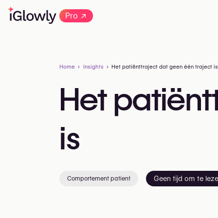
→
Pro
Home
Insights
Het patiënttraject dat geen één traject is
Het
patiënt
is
Comportement patient
Geen tijd om te lez