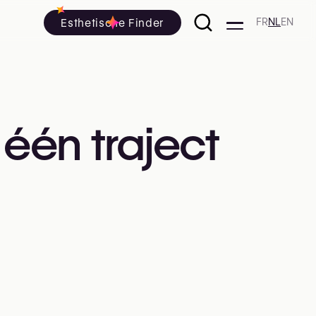
Esthetische Finder
FR
NL
EN
één
traject